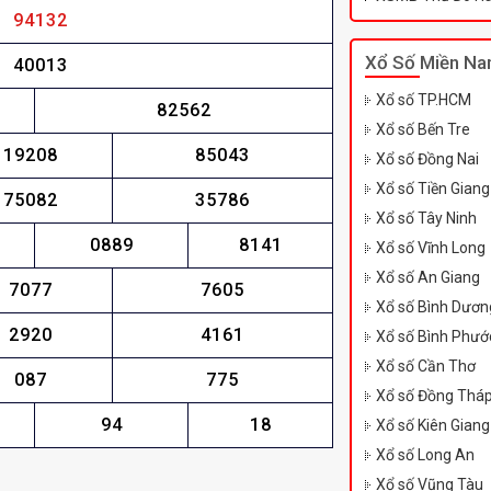
94132
Xổ Số Miền N
40013
Xổ số TP.HCM
82562
Xổ số Bến Tre
19208
85043
Xổ số Đồng Nai
Xổ số Tiền Giang
75082
35786
Xổ số Tây Ninh
0889
8141
Xổ số Vĩnh Long
Xổ số An Giang
7077
7605
Xổ số Bình Dươn
2920
4161
Xổ số Bình Phướ
Xổ số Cần Thơ
087
775
Xổ số Đồng Thá
94
18
Xổ số Kiên Giang
Xổ số Long An
Xổ số Vũng Tàu