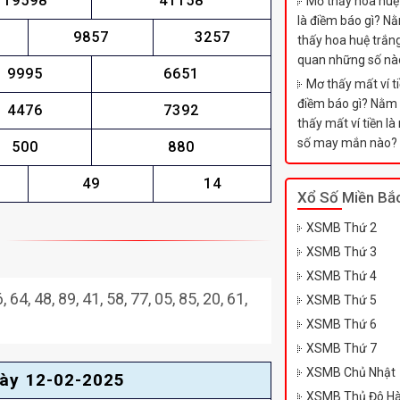
19598
41158
Mơ thấy hoa huệ
là điềm báo gì? 
9857
3257
thấy hoa huệ trắng
quan những số nà
9995
6651
Mơ thấy mất ví ti
điềm báo gì? Nằm
4476
7392
thấy mất ví tiền l
số may mắn nào?
500
880
49
14
Xổ Số Miền Bắ
XSMB Thứ 2
XSMB Thứ 3
XSMB Thứ 4
6
,
64
,
48
,
89
,
41
,
58
,
77
,
05
,
85
,
20
,
61
,
XSMB Thứ 5
XSMB Thứ 6
XSMB Thứ 7
XSMB Chủ Nhật
gày 12-02-2025
XSMB Thủ Đô Hà