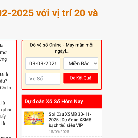
2-2025 với vị trí 20 và
Dò vé số Online - May mắn mỗi
là
ngày!...
 mơ
hững
ta là
Dò Kết Quả
xấu?
Ghi ta
Dự đoán Xổ Số Hôm Nay
 là
n phải
Soi Cầu XSMB 30-11-
hấy
2025 | Dự đoán XSMB
 là
bạch thủ siêu VIP
15/09/2025