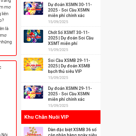
 trắng
Dự đoán XSMN 30-11-
Nằm mơ
2025 - Soi Cầu XSMN
 liên
miễn phí chính xác
o?
15/09/2025
ền là
Chốt Số XSMT 30-11-
 mơ
2025 | Dự đoán Soi Cầu
à những
XSMT miễn phí
15/09/2025
Soi Cầu XSMB 29-11-
2025 | Dự đoán XSMB
c
bạch thủ siêu VIP
15/09/2025
Dự đoán XSMN 29-11-
2025 - Soi Cầu XSMN
miễn phí chính xác
15/09/2025
Khu Chăn Nuôi VIP
Dàn đặc biệt XSMB 36 số
 Nội
cập nhập hàng ngày siêu