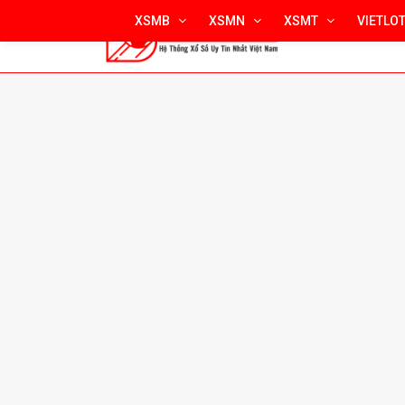
XSMB
XSMN
XSMT
VIETLO