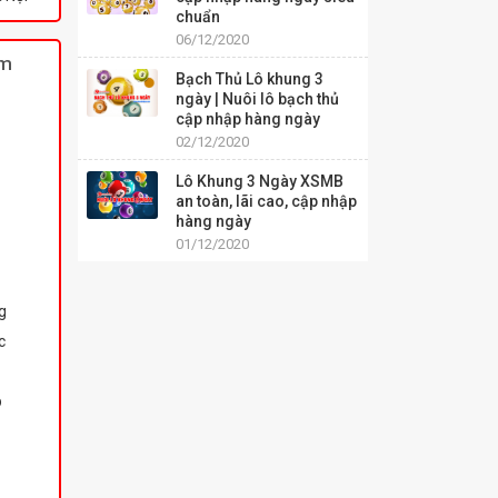
chuẩn
06/12/2020
am
Bạch Thủ Lô khung 3
ngày | Nuôi lô bạch thủ
cập nhập hàng ngày
02/12/2020
Lô Khung 3 Ngày XSMB
an toàn, lãi cao, cập nhập
hàng ngày
01/12/2020
g
c
p