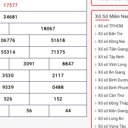
17577
Xổ Số Miền N
34681
Xổ số TP.HCM
18067
Xổ số Bến Tre
06776
51618
Xổ số Đồng Nai
Xổ số Tiền Giang
55314
71375
Xổ số Tây Ninh
3091
8847
Xổ số Vĩnh Long
Xổ số An Giang
3530
2117
Xổ số Bình Dươn
9339
0488
Xổ số Bình Phướ
Xổ số Cần Thơ
526
152
Xổ số Đồng Thá
56
44
Xổ số Kiên Giang
Xổ số Long An
Xổ số Vũng Tàu