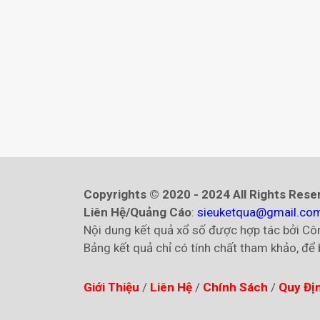
Copyrights © 2020 - 2024 All Rights Rese
Liên Hệ/Quảng Cáo
:
sieuketqua@gmail.co
Nội dung kết quả xổ số được hợp tác bởi Côn
Bảng kết quả chỉ có tính chất tham khảo, để 
Giới Thiệu
/
Liên Hệ
/
Chính Sách
/
Quy Đị