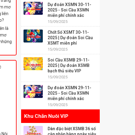
 trắng
Dự đoán XSMN 30-11-
Nằm mơ
2025 - Soi Cầu XSMN
 liên
miễn phí chính xác
o?
15/09/2025
ền là
Chốt Số XSMT 30-11-
 mơ
2025 | Dự đoán Soi Cầu
à những
XSMT miễn phí
15/09/2025
Soi Cầu XSMB 29-11-
2025 | Dự đoán XSMB
c
bạch thủ siêu VIP
15/09/2025
Dự đoán XSMN 29-11-
2025 - Soi Cầu XSMN
miễn phí chính xác
15/09/2025
Khu Chăn Nuôi VIP
Dàn đặc biệt XSMB 36 số
 Nội
cập nhập hàng ngày siêu