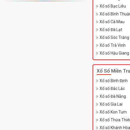
Xổ số Bạc Liêu
Xổ số Bình Thuậ
Xổ số Cà Mau
Xổ số Đà Lạt
Xổ số Sóc Trăng
Xổ số Trà Vinh
Xổ số Hậu Giang
Xổ Số Miền Tr
Xổ số Bình Định
Xổ số Đắc Lắc
Xổ số Đà Nẵng
Xổ số Gia Lai
Xổ số Kon Tum
Xổ số Thừa Thiê
Xổ số Khánh Hò