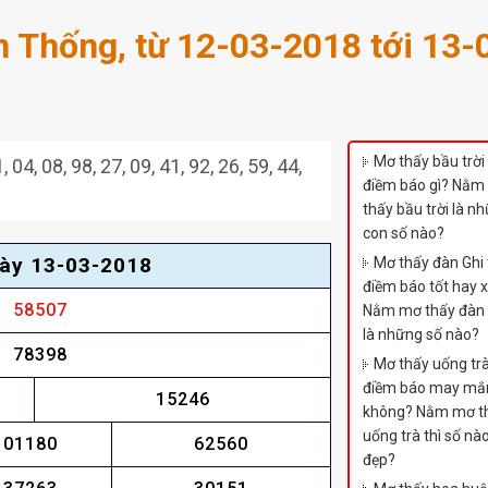
n Thống, từ 12-03-2018 tới 13-0
Mơ thấy bầu trời 
1
,
04
,
08
,
98
,
27
,
09
,
41
,
92
,
26
,
59
,
44
,
điềm báo gì? Nằm
thấy bầu trời là n
con số nào?
gày 13-03-2018
Mơ thấy đàn Ghi 
điềm báo tốt hay 
58507
Nằm mơ thấy đàn 
là những số nào?
78398
Mơ thấy uống trà
điềm báo may mắ
15246
không? Nằm mơ t
uống trà thì số nào
01180
62560
đẹp?