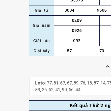
55375
Giải tư
0004
9608
0209
Giải năm
0926
Giải sáu
092
Giải bảy
57
73
Loto
:
77
,
81
,
67
,
67
,
89
,
76
,
18
,
87
,
14
,
7
83
,
26
,
52
,
41
,
90
,
56
,
44
Kết quả Thứ 2 n