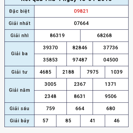
Đặc biệt
09821
Giải nhất
07664
Giải nhì
86319
68268
39370
82846
37736
Giải ba
35853
97487
04500
Giải tư
4685
2188
7975
1039
3005
2367
1371
Giải năm
2348
8631
9506
Giải sáu
759
664
680
Giải bảy
57
85
41
46