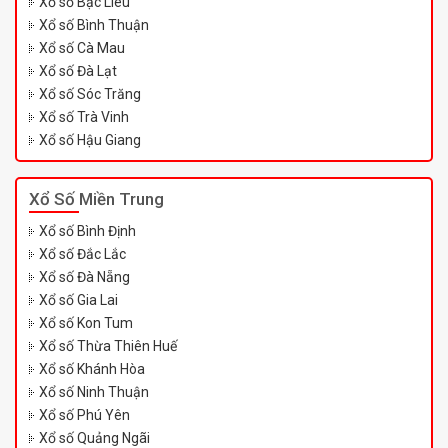
Xổ số Bạc Liêu
Xổ số Bình Thuận
Xổ số Cà Mau
Xổ số Đà Lạt
Xổ số Sóc Trăng
Xổ số Trà Vinh
Xổ số Hậu Giang
Xổ Số Miền Trung
Xổ số Bình Định
Xổ số Đắc Lắc
Xổ số Đà Nẵng
Xổ số Gia Lai
Xổ số Kon Tum
Xổ số Thừa Thiên Huế
Xổ số Khánh Hòa
Xổ số Ninh Thuận
Xổ số Phú Yên
Xổ số Quảng Ngãi