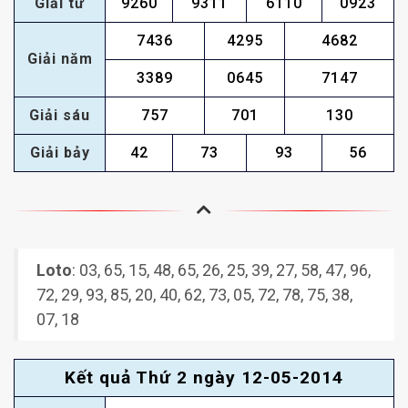
Giải tư
9260
9311
6110
0923
7436
4295
4682
Giải năm
3389
0645
7147
Giải sáu
757
701
130
Giải bảy
42
73
93
56
Loto
:
03
,
65
,
15
,
48
,
65
,
26
,
25
,
39
,
27
,
58
,
47
,
96
,
72
,
29
,
93
,
85
,
20
,
40
,
62
,
73
,
05
,
72
,
78
,
75
,
38
,
07
,
18
Kết quả Thứ 2 ngày 12-05-2014