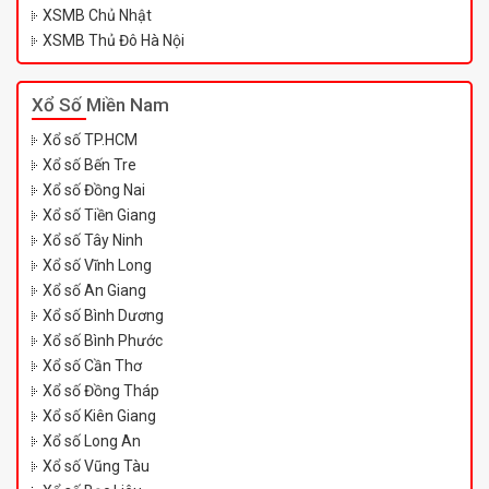
XSMB Chủ Nhật
XSMB Thủ Đô Hà Nội
Xổ Số Miền Nam
Xổ số TP.HCM
Xổ số Bến Tre
Xổ số Đồng Nai
Xổ số Tiền Giang
Xổ số Tây Ninh
Xổ số Vĩnh Long
Xổ số An Giang
Xổ số Bình Dương
Xổ số Bình Phước
Xổ số Cần Thơ
Xổ số Đồng Tháp
Xổ số Kiên Giang
Xổ số Long An
Xổ số Vũng Tàu