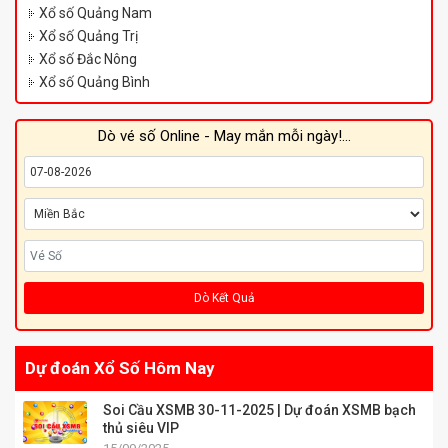
Xổ số Quảng Nam
Xổ số Quảng Trị
Xổ số Đắc Nông
Xổ số Quảng Bình
Dò vé số Online - May mắn mỗi ngày!...
Dò Kết Quả
Dự đoán Xổ Số Hôm Nay
Soi Cầu XSMB 30-11-2025 | Dự đoán XSMB bạch
thủ siêu VIP