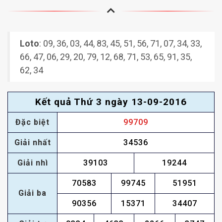
Loto
:
09
,
36
,
03
,
44
,
83
,
45
,
51
,
56
,
71
,
07
,
34
,
33
,
66
,
47
,
06
,
29
,
20
,
79
,
12
,
68
,
71
,
53
,
65
,
91
,
35
,
62
,
34
Kết quả Thứ 3 ngày 13-09-2016
Đặc biệt
99709
Giải nhất
34536
Giải nhì
39103
19244
70583
99745
51951
Giải ba
90356
15371
34407