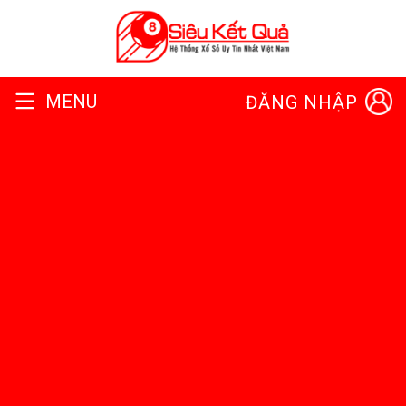
MENU
ĐĂNG NHẬP