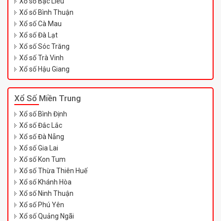
Xổ số Bạc Liêu
Xổ số Bình Thuận
Xổ số Cà Mau
Xổ số Đà Lạt
Xổ số Sóc Trăng
Xổ số Trà Vinh
Xổ số Hậu Giang
Xổ Số Miền Trung
Xổ số Bình Định
Xổ số Đắc Lắc
Xổ số Đà Nẵng
Xổ số Gia Lai
Xổ số Kon Tum
Xổ số Thừa Thiên Huế
Xổ số Khánh Hòa
Xổ số Ninh Thuận
Xổ số Phú Yên
Xổ số Quảng Ngãi