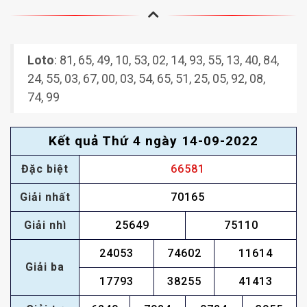
Loto
:
81
,
65
,
49
,
10
,
53
,
02
,
14
,
93
,
55
,
13
,
40
,
84
,
24
,
55
,
03
,
67
,
00
,
03
,
54
,
65
,
51
,
25
,
05
,
92
,
08
,
74
,
99
Kết quả Thứ 4 ngày 14-09-2022
Đặc biệt
66581
Giải nhất
70165
Giải nhì
25649
75110
24053
74602
11614
Giải ba
17793
38255
41413