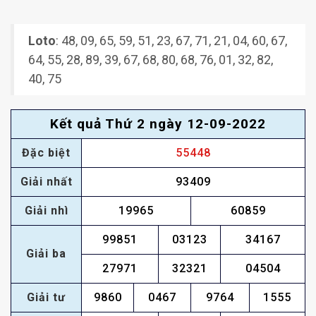
Loto
:
48
,
09
,
65
,
59
,
51
,
23
,
67
,
71
,
21
,
04
,
60
,
67
,
64
,
55
,
28
,
89
,
39
,
67
,
68
,
80
,
68
,
76
,
01
,
32
,
82
,
40
,
75
Kết quả Thứ 2 ngày 12-09-2022
Đặc biệt
55448
Giải nhất
93409
Giải nhì
19965
60859
99851
03123
34167
Giải ba
27971
32321
04504
Giải tư
9860
0467
9764
1555