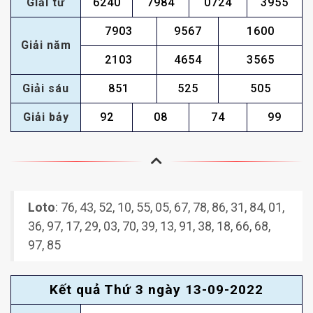
Giải tư
6240
7984
0724
3955
7903
9567
1600
Giải năm
2103
4654
3565
Giải sáu
851
525
505
Giải bảy
92
08
74
99
Loto
:
76
,
43
,
52
,
10
,
55
,
05
,
67
,
78
,
86
,
31
,
84
,
01
,
36
,
97
,
17
,
29
,
03
,
70
,
39
,
13
,
91
,
38
,
18
,
66
,
68
,
97
,
85
Kết quả Thứ 3 ngày 13-09-2022