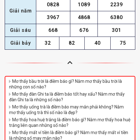
0828
1089
2239
Giải năm
3967
4868
6380
Giải sáu
668
676
301
Giải bảy
32
82
40
75
Mơ thấy bầu trời là điềm báo gì? Nằm mơ thấy bầu trời là
những con số nào?
Mơ thấy đàn Ghi ta là điềm báo tốt hay xấu? Nằm mơ thấy
đàn Ghi ta là những số nào?
Mơ thấy uống trà là điềm báo may mắn phải không? Nằm
mơ thấy uống trà thì số nào là đẹp?
Mơ thấy hoa huệ trắng là điềm báo gì? Nằm mơ thấy hoa huệ
trắng liên quan những số nào?
Mơ thấy mất ví tiền là điềm báo gì? Nằm mơ thấy mất ví tiền
là những số may mắn nào?