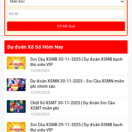
Dò Kết Quả
Dự đoán Xổ Số Hôm Nay
Soi Cầu XSMB 30-11-2025 | Dự đoán XSMB bạch
thủ siêu VIP
15/09/2025
Dự đoán XSMN 30-11-2025 - Soi Cầu XSMN miễn
phí chính xác
15/09/2025
Chốt Số XSMT 30-11-2025 | Dự đoán Soi Cầu
XSMT miễn phí
15/09/2025
Soi Cầu XSMB 29-11-2025 | Dự đoán XSMB bạch
thủ siêu VIP