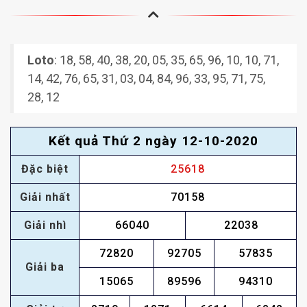
Loto
:
18
,
58
,
40
,
38
,
20
,
05
,
35
,
65
,
96
,
10
,
10
,
71
,
14
,
42
,
76
,
65
,
31
,
03
,
04
,
84
,
96
,
33
,
95
,
71
,
75
,
28
,
12
Kết quả Thứ 2 ngày 12-10-2020
Đặc biệt
25618
Giải nhất
70158
Giải nhì
66040
22038
72820
92705
57835
Giải ba
15065
89596
94310