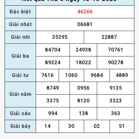
Đặc biệt
46266
Giải nhất
06681
Giải nhì
35295
22887
84704
24938
70761
Giải ba
89224
18022
90278
Giải tư
7616
1060
9684
4889
8749
0956
9135
Giải năm
3375
8120
3323
Giải sáu
994
138
363
Giải bảy
14
30
02
51