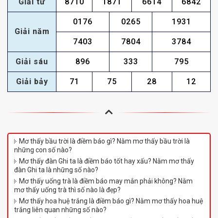
Giải tư
8710
1871
6614
6842
0176
0265
1931
Giải năm
7403
7804
3784
Giải sáu
896
333
795
Giải bảy
71
75
28
12
Mơ thấy bầu trời là điềm báo gì? Nằm mơ thấy bầu trời là
những con số nào?
Mơ thấy đàn Ghi ta là điềm báo tốt hay xấu? Nằm mơ thấy
đàn Ghi ta là những số nào?
Mơ thấy uống trà là điềm báo may mắn phải không? Nằm
mơ thấy uống trà thì số nào là đẹp?
Mơ thấy hoa huệ trắng là điềm báo gì? Nằm mơ thấy hoa huệ
trắng liên quan những số nào?