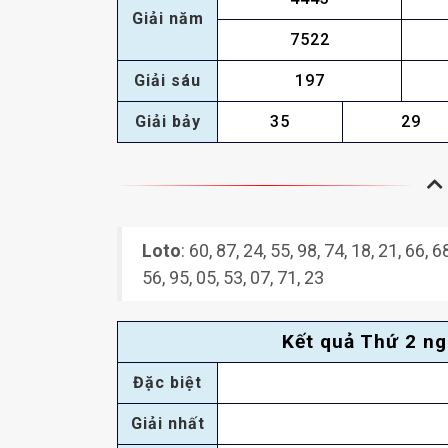
Giải năm
7522
Giải sáu
197
Giải bảy
35
29
Loto
:
60
,
87
,
24
,
55
,
98
,
74
,
18
,
21
,
66
,
6
56
,
95
,
05
,
53
,
07
,
71
,
23
Kết quả Thứ 2 n
Đặc biệt
Giải nhất