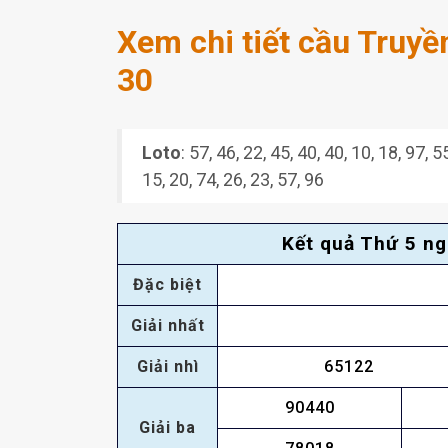
Xem chi tiết cầu Truyề
30
Loto
:
57
,
46
,
22
,
45
,
40
,
40
,
10
,
18
,
97
,
5
15
,
20
,
74
,
26
,
23
,
57
,
96
Kết quả Thứ 5 n
Đặc biệt
Giải nhất
Giải nhì
65122
90440
Giải ba