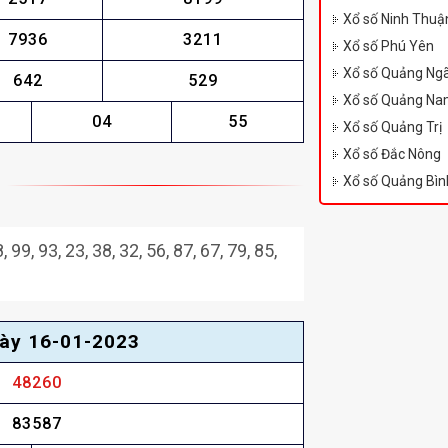
Xổ số Ninh Thuậ
7936
3211
Xổ số Phú Yên
Xổ số Quảng Ngã
642
529
Xổ số Quảng N
04
55
Xổ số Quảng Trị
Xổ số Đắc Nông
Xổ số Quảng Bìn
8
,
99
,
93
,
23
,
38
,
32
,
56
,
87
,
67
,
79
,
85
,
gày 16-01-2023
48260
83587