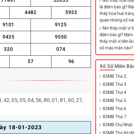
71497
53655
Mơ thấy hoa huệ
là điềm báo gì? 
4482
5932
thấy hoa huệ trắng
quan những số nà
9101
9125
Mơ thấy mất ví ti
điềm báo gì? Nằm
9435
9550
thấy mất ví tiền l
số may mắn nào?
320
074
57
96
Xổ Số Miền Bắ
XSMB Thứ 2
XSMB Thứ 3
XSMB Thứ 4
0
,
42
,
05
,
05
,
04
,
56
,
80
,
01
,
81
,
60
,
27
,
XSMB Thứ 5
XSMB Thứ 6
XSMB Thứ 7
XSMB Chủ Nhật
gày 18-01-2023
XSMB Thủ Đô Hà