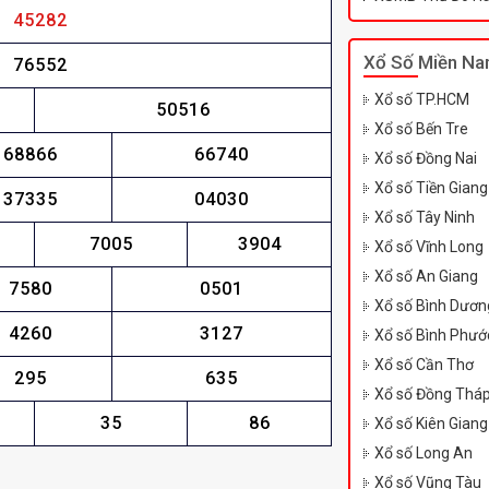
45282
Xổ Số Miền N
76552
Xổ số TP.HCM
50516
Xổ số Bến Tre
68866
66740
Xổ số Đồng Nai
Xổ số Tiền Giang
37335
04030
Xổ số Tây Ninh
7005
3904
Xổ số Vĩnh Long
Xổ số An Giang
7580
0501
Xổ số Bình Dươn
4260
3127
Xổ số Bình Phướ
Xổ số Cần Thơ
295
635
Xổ số Đồng Thá
35
86
Xổ số Kiên Giang
Xổ số Long An
Xổ số Vũng Tàu