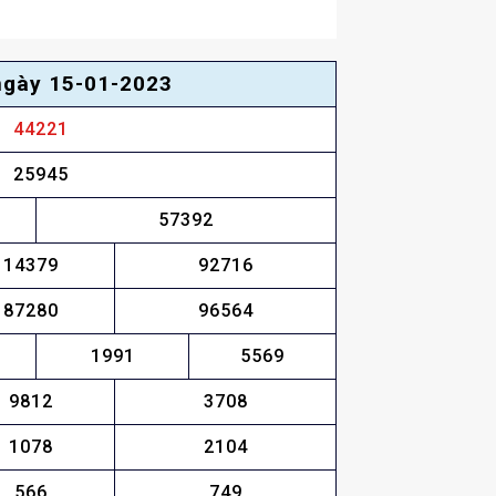
ngày 15-01-2023
44221
25945
57392
14379
92716
87280
96564
1991
5569
9812
3708
1078
2104
566
749