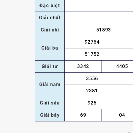
Đặc biệt
Giải nhất
Giải nhì
51893
92764
Giải ba
51752
Giải tư
3342
4405
3556
Giải năm
2381
Giải sáu
926
Giải bảy
69
04