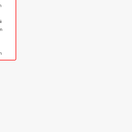
n
i
am
h