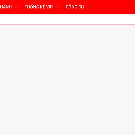
NHANH
THỐNG KÊ VIP
CÔNG CỤ