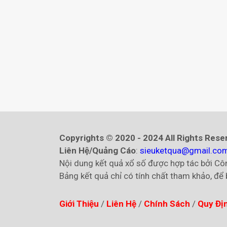
Copyrights © 2020 - 2024 All Rights Rese
Liên Hệ/Quảng Cáo
:
sieuketqua@gmail.co
Nội dung kết quả xổ số được hợp tác bởi Côn
Bảng kết quả chỉ có tính chất tham khảo, để 
Giới Thiệu
/
Liên Hệ
/
Chính Sách
/
Quy Đị