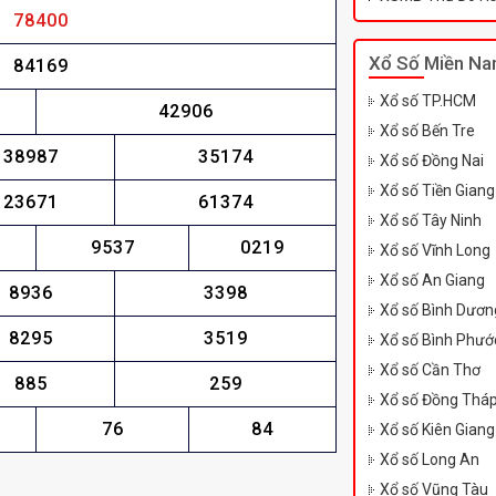
78400
Xổ Số Miền N
84169
Xổ số TP.HCM
42906
Xổ số Bến Tre
38987
35174
Xổ số Đồng Nai
Xổ số Tiền Giang
23671
61374
Xổ số Tây Ninh
9537
0219
Xổ số Vĩnh Long
Xổ số An Giang
8936
3398
Xổ số Bình Dươn
8295
3519
Xổ số Bình Phướ
Xổ số Cần Thơ
885
259
Xổ số Đồng Thá
76
84
Xổ số Kiên Giang
Xổ số Long An
Xổ số Vũng Tàu