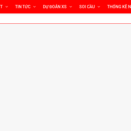
TT
TIN TỨC
DỰ ĐOÁN XS
SOI CẦU
THỐNG KÊ 