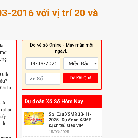
3-2016 với vị trí 20 và
Dò vé số Online - May mắn mỗi
là
ngày!...
 mơ
hững
ta là
Dò Kết Quả
xấu?
Ghi ta
Dự đoán Xổ Số Hôm Nay
 là
n phải
Soi Cầu XSMB 30-11-
hấy
2025 | Dự đoán XSMB
 là
bạch thủ siêu VIP
15/09/2025