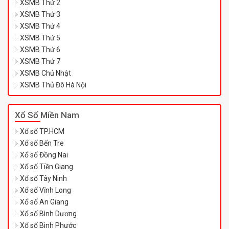
XSMB Thứ 2
XSMB Thứ 3
XSMB Thứ 4
XSMB Thứ 5
XSMB Thứ 6
XSMB Thứ 7
XSMB Chủ Nhật
XSMB Thủ Đô Hà Nội
Xổ Số Miền Nam
Xổ số TP.HCM
Xổ số Bến Tre
Xổ số Đồng Nai
Xổ số Tiền Giang
Xổ số Tây Ninh
Xổ số Vĩnh Long
Xổ số An Giang
Xổ số Bình Dương
Xổ số Bình Phước