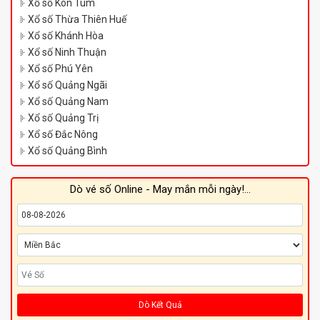
Xổ số Kon Tum
Xổ số Thừa Thiên Huế
Xổ số Khánh Hòa
Xổ số Ninh Thuận
Xổ số Phú Yên
Xổ số Quảng Ngãi
Xổ số Quảng Nam
Xổ số Quảng Trị
Xổ số Đắc Nông
Xổ số Quảng Bình
Dò vé số Online - May mắn mỗi ngày!...
Dò Kết Quả