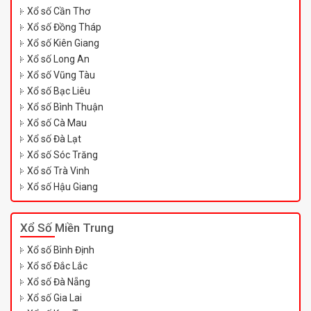
Xổ số Cần Thơ
Xổ số Đồng Tháp
Xổ số Kiên Giang
Xổ số Long An
Xổ số Vũng Tàu
Xổ số Bạc Liêu
Xổ số Bình Thuận
Xổ số Cà Mau
Xổ số Đà Lạt
Xổ số Sóc Trăng
Xổ số Trà Vinh
Xổ số Hậu Giang
Xổ Số Miền Trung
Xổ số Bình Định
Xổ số Đắc Lắc
Xổ số Đà Nẵng
Xổ số Gia Lai