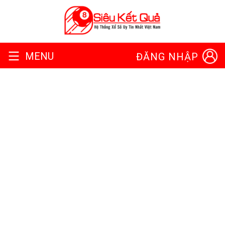
MENU
ĐĂNG NHẬP