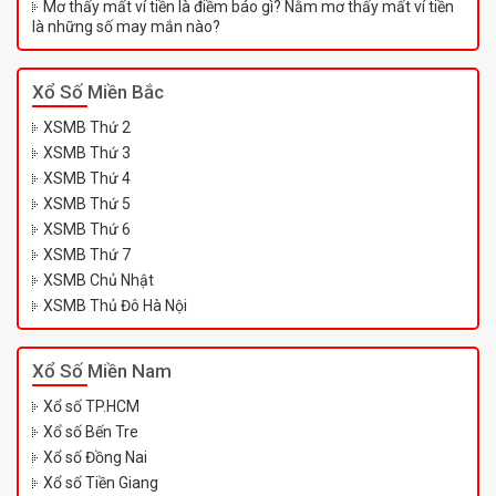
Mơ thấy mất ví tiền là điềm báo gì? Nằm mơ thấy mất ví tiền
là những số may mắn nào?
Xổ Số Miền Bắc
XSMB Thứ 2
XSMB Thứ 3
XSMB Thứ 4
XSMB Thứ 5
XSMB Thứ 6
XSMB Thứ 7
XSMB Chủ Nhật
XSMB Thủ Đô Hà Nội
Xổ Số Miền Nam
Xổ số TP.HCM
Xổ số Bến Tre
Xổ số Đồng Nai
Xổ số Tiền Giang