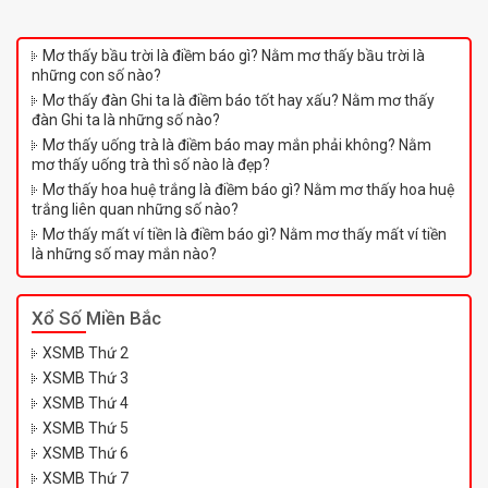
Mơ thấy bầu trời là điềm báo gì? Nằm mơ thấy bầu trời là
những con số nào?
Mơ thấy đàn Ghi ta là điềm báo tốt hay xấu? Nằm mơ thấy
đàn Ghi ta là những số nào?
Mơ thấy uống trà là điềm báo may mắn phải không? Nằm
mơ thấy uống trà thì số nào là đẹp?
Mơ thấy hoa huệ trắng là điềm báo gì? Nằm mơ thấy hoa huệ
trắng liên quan những số nào?
Mơ thấy mất ví tiền là điềm báo gì? Nằm mơ thấy mất ví tiền
là những số may mắn nào?
Xổ Số Miền Bắc
XSMB Thứ 2
XSMB Thứ 3
XSMB Thứ 4
XSMB Thứ 5
XSMB Thứ 6
XSMB Thứ 7