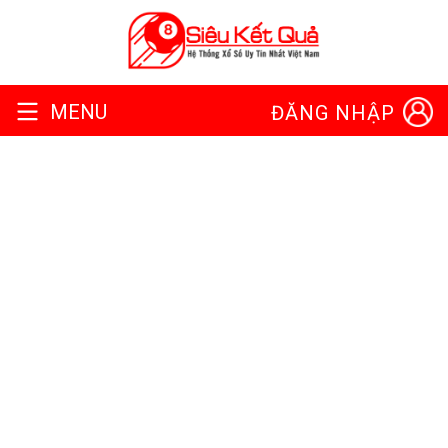
MENU
ĐĂNG NHẬP