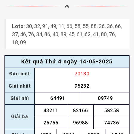
Loto
:
30
,
32
,
91
,
49
,
11
,
66
,
58
,
55
,
88
,
36
,
36
,
66
,
37
,
46
,
76
,
34
,
86
,
40
,
89
,
45
,
61
,
62
,
41
,
80
,
76
,
18
,
09
Kết quả Thứ 4 ngày 14-05-2025
Đặc biệt
70130
Giải nhất
95232
Giải nhì
64491
09749
43211
82166
58258
Giải ba
25755
96988
74736