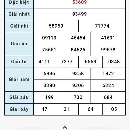
Đặc biệt
53609
Giải nhất
93499
Giải nhì
58959
71774
09113
46454
41631
Giải ba
75651
84525
99578
Giải tư
4111
7277
6559
0348
6996
9358
1872
Giải năm
3380
9306
6324
Giải sáu
199
730
684
Giải bảy
47
31
64
05