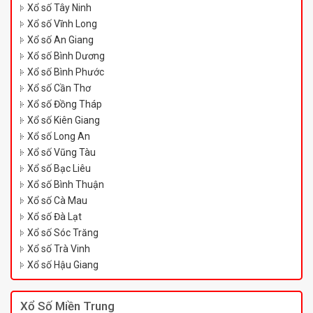
Xổ số Tây Ninh
Xổ số Vĩnh Long
Xổ số An Giang
Xổ số Bình Dương
Xổ số Bình Phước
Xổ số Cần Thơ
Xổ số Đồng Tháp
Xổ số Kiên Giang
Xổ số Long An
Xổ số Vũng Tàu
Xổ số Bạc Liêu
Xổ số Bình Thuận
Xổ số Cà Mau
Xổ số Đà Lạt
Xổ số Sóc Trăng
Xổ số Trà Vinh
Xổ số Hậu Giang
Xổ Số Miền Trung