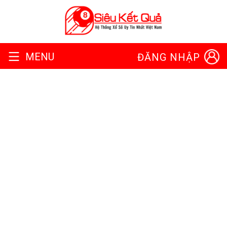
MENU
ĐĂNG NHẬP