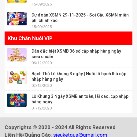
15/09/2025
Dự đoán XSMN 29-11-2025 - Soi Cầu XSMN miễn
phí chính xác
15/09/2025
Khu Chăn Nuôi VIP
Dàn đặc biệt XSMB 36 số cập nhập hàng ngày
siêu chuẩn
06/12/2020
Bạch Thủ Lô khung 3 ngày | Nuôi lô bạch thủ cập
nhập hàng ngày
02/12/2020
Lô Khung 3 Ngày XSMB an toàn, lãi cao, cập nhập
hàng ngày
01/12/2020
Copyrights © 2020 - 2024 All Rights Reserved
Liên Hệ/Quảng Cáo
:
sieuketqua@gmail.com