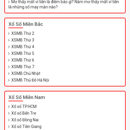
Mơ thấy mất ví tiền là điềm báo gì? Nằm mơ thấy mất ví tiền
là những số may mắn nào?
Xổ Số Miền Bắc
XSMB Thứ 2
XSMB Thứ 3
XSMB Thứ 4
XSMB Thứ 5
XSMB Thứ 6
XSMB Thứ 7
XSMB Chủ Nhật
XSMB Thủ Đô Hà Nội
Xổ Số Miền Nam
Xổ số TP.HCM
Xổ số Bến Tre
Xổ số Đồng Nai
Xổ số Tiền Giang