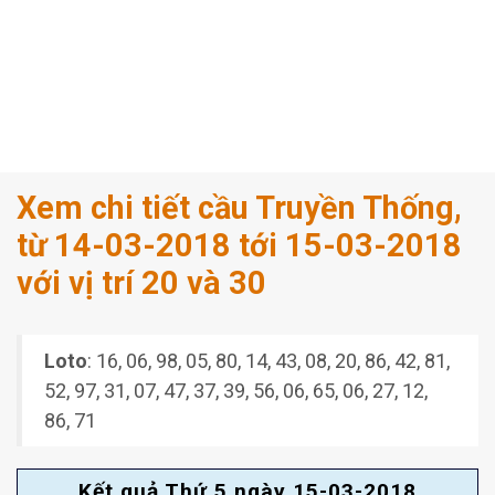
Xem chi tiết cầu Truyền Thống,
từ 14-03-2018 tới 15-03-2018
với vị trí 20 và 30
Loto
:
16
,
06
,
98
,
05
,
80
,
14
,
43
,
08
,
20
,
86
,
42
,
81
,
52
,
97
,
31
,
07
,
47
,
37
,
39
,
56
,
06
,
65
,
06
,
27
,
12
,
86
,
71
Kết quả Thứ 5 ngày 15-03-2018