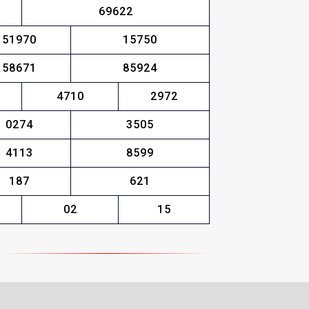
69622
51970
15750
58671
85924
4710
2972
0274
3505
4113
8599
187
621
02
15