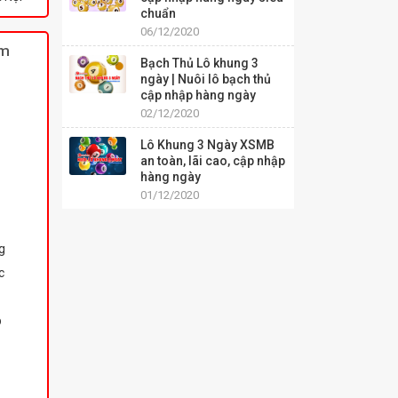
chuẩn
06/12/2020
am
Bạch Thủ Lô khung 3
ngày | Nuôi lô bạch thủ
cập nhập hàng ngày
02/12/2020
Lô Khung 3 Ngày XSMB
an toàn, lãi cao, cập nhập
hàng ngày
01/12/2020
g
c
p