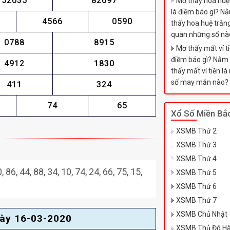
52035
82697
Mơ thấy hoa huệ
là điềm báo gì? 
4566
0590
thấy hoa huệ trắng
quan những số nà
0788
8915
Mơ thấy mất ví ti
điềm báo gì? Nằm
4912
1830
thấy mất ví tiền l
số may mắn nào?
411
324
74
65
Xổ Số Miền Bắ
XSMB Thứ 2
XSMB Thứ 3
XSMB Thứ 4
0
,
86
,
44
,
88
,
34
,
10
,
74
,
24
,
66
,
75
,
15
,
XSMB Thứ 5
XSMB Thứ 6
XSMB Thứ 7
XSMB Chủ Nhật
gày 16-03-2020
XSMB Thủ Đô Hà