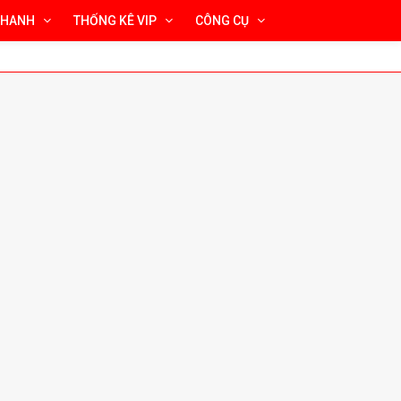
NHANH
THỐNG KÊ VIP
CÔNG CỤ