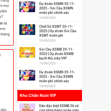
 trắng
Dự đoán XSMN 30-11-
Nằm mơ
2025 - Soi Cầu XSMN
 liên
miễn phí chính xác
o?
15/09/2025
ền là
Chốt Số XSMT 30-11-
 mơ
2025 | Dự đoán Soi Cầu
à những
XSMT miễn phí
15/09/2025
Soi Cầu XSMB 29-11-
2025 | Dự đoán XSMB
c
bạch thủ siêu VIP
15/09/2025
Dự đoán XSMN 29-11-
2025 - Soi Cầu XSMN
miễn phí chính xác
15/09/2025
Khu Chăn Nuôi VIP
Dàn đặc biệt XSMB 36 số
 Nội
cập nhập hàng ngày siêu