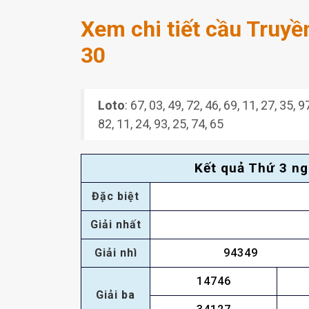
Xem chi tiết cầu Truyề
30
Loto
:
67
,
03
,
49
,
72
,
46
,
69
,
11
,
27
,
35
,
9
82
,
11
,
24
,
93
,
25
,
74
,
65
Kết quả Thứ 3 n
Đặc biệt
Giải nhất
Giải nhì
94349
14746
Giải ba