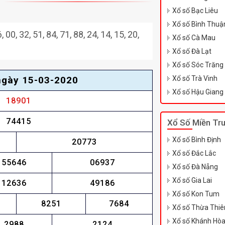
Xổ số Bạc Liêu
Xổ số Bình Thuậ
6
,
00
,
32
,
51
,
84
,
71
,
88
,
24
,
14
,
15
,
20
,
Xổ số Cà Mau
Xổ số Đà Lạt
Xổ số Sóc Trăng
ngày 15-03-2020
Xổ số Trà Vinh
Xổ số Hậu Giang
18901
74415
Xổ Số Miền Tr
Xổ số Bình Định
20773
Xổ số Đắc Lắc
55646
06937
Xổ số Đà Nẵng
Xổ số Gia Lai
12636
49186
Xổ số Kon Tum
8251
7684
Xổ số Thừa Thiê
Xổ số Khánh Hò
2988
2124