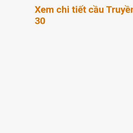
Xem chi tiết cầu Truyề
30