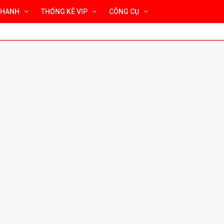
NHANH
THỐNG KÊ VIP
CÔNG CỤ