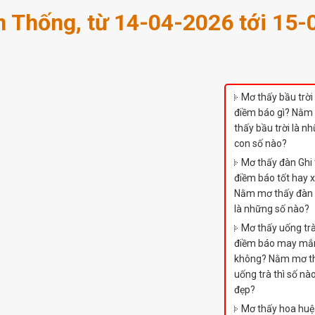
n Thống, từ 14-04-2026 tới 15-0
Mơ thấy bầu trời 
điềm báo gì? Nằm
thấy bầu trời là n
con số nào?
Mơ thấy đàn Ghi 
điềm báo tốt hay 
Nằm mơ thấy đàn 
là những số nào?
Mơ thấy uống trà
điềm báo may mắ
không? Nằm mơ t
uống trà thì số nào
đẹp?
Mơ thấy hoa huệ