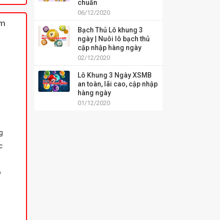
chuẩn
06/12/2020
am
Bạch Thủ Lô khung 3
ngày | Nuôi lô bạch thủ
cập nhập hàng ngày
02/12/2020
Lô Khung 3 Ngày XSMB
an toàn, lãi cao, cập nhập
hàng ngày
01/12/2020
g
c
p