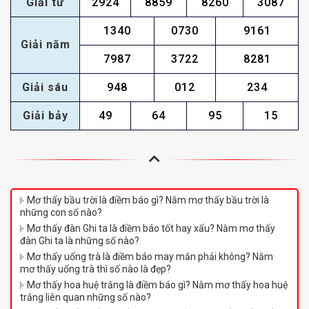
Giải tư
2924
8859
8260
3087
1340
0730
9161
Giải năm
7987
3722
8281
Giải sáu
948
012
234
Giải bảy
49
64
95
15
Mơ thấy bầu trời là điềm báo gì? Nằm mơ thấy bầu trời là
những con số nào?
Mơ thấy đàn Ghi ta là điềm báo tốt hay xấu? Nằm mơ thấy
đàn Ghi ta là những số nào?
Mơ thấy uống trà là điềm báo may mắn phải không? Nằm
mơ thấy uống trà thì số nào là đẹp?
Mơ thấy hoa huệ trắng là điềm báo gì? Nằm mơ thấy hoa huệ
trắng liên quan những số nào?