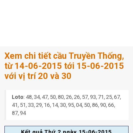
Xem chi tiết cầu Truyền Thống,
từ 14-06-2015 tới 15-06-2015
với vị trí 20 và 30
Loto
:
48
,
34
,
47
,
50
,
80
,
26
,
26
,
57
,
93
,
71
,
25
,
67
,
41
,
51
,
33
,
29
,
16
,
14
,
30
,
95
,
04
,
50
,
86
,
90
,
66
,
87
,
94
Kết quả Thứ 2 ngày 15-06-2015