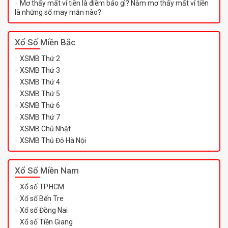
Mơ thấy mất ví tiền là điềm báo gì? Nằm mơ thấy mất ví tiền
là những số may mắn nào?
Xổ Số Miền Bắc
XSMB Thứ 2
XSMB Thứ 3
XSMB Thứ 4
XSMB Thứ 5
XSMB Thứ 6
XSMB Thứ 7
XSMB Chủ Nhật
XSMB Thủ Đô Hà Nội
Xổ Số Miền Nam
Xổ số TP.HCM
Xổ số Bến Tre
Xổ số Đồng Nai
Xổ số Tiền Giang