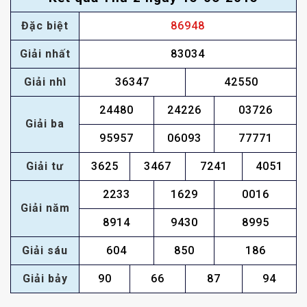
Đặc biệt
86948
Giải nhất
83034
Giải nhì
36347
42550
24480
24226
03726
Giải ba
95957
06093
77771
Giải tư
3625
3467
7241
4051
2233
1629
0016
Giải năm
8914
9430
8995
Giải sáu
604
850
186
Giải bảy
90
66
87
94