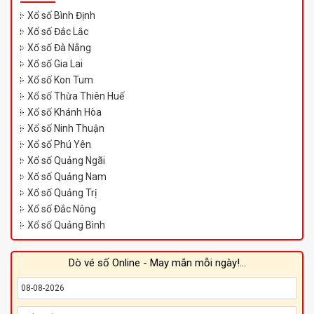
Xổ số Bình Định
Xổ số Đắc Lắc
Xổ số Đà Nẵng
Xổ số Gia Lai
Xổ số Kon Tum
Xổ số Thừa Thiên Huế
Xổ số Khánh Hòa
Xổ số Ninh Thuận
Xổ số Phú Yên
Xổ số Quảng Ngãi
Xổ số Quảng Nam
Xổ số Quảng Trị
Xổ số Đắc Nông
Xổ số Quảng Bình
Dò vé số Online - May mắn mỗi ngày!...