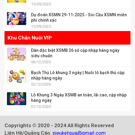
15/09/2025
Dự đoán XSMN 29-11-2025 - Soi Cầu XSMN miễn
phí chính xác
15/09/2025
Khu Chăn Nuôi VIP
Dàn đặc biệt XSMB 36 số cập nhập hàng ngày
siêu chuẩn
06/12/2020
Bạch Thủ Lô khung 3 ngày | Nuôi lô bạch thủ cập
nhập hàng ngày
02/12/2020
Lô Khung 3 Ngày XSMB an toàn, lãi cao, cập nhập
hàng ngày
01/12/2020
Copyrights © 2020 - 2024 All Rights Reserved
Liên Hệ/Quảng Cáo
:
sieuketqua@gmail.com