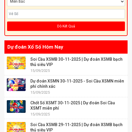
Dò Kết Quả
Dự đoán Xổ Số Hôm Nay
Soi Cầu XSMB 30-11-2025 | Dự đoán XSMB bạch
thủ siêu VIP
15/09/2025
Dự đoán XSMN 30-11-2025 - Soi Cầu XSMN miễn
phí chính xác
15/09/2025
Chốt Số XSMT 30-11-2025 | Dự đoán Soi Cầu
XSMT miễn phí
15/09/2025
Soi Cầu XSMB 29-11-2025 | Dự đoán XSMB bạch
thủ siêu VIP