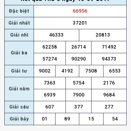
Đặc biệt
66956
Giải nhất
37201
Giải nhì
46333
20813
62258
26714
71492
Giải ba
57274
90290
94373
Giải tư
9002
4192
7508
6553
7363
5754
2176
Giải năm
6939
7900
9684
Giải sáu
607
377
277
Giải bảy
01
89
15
54