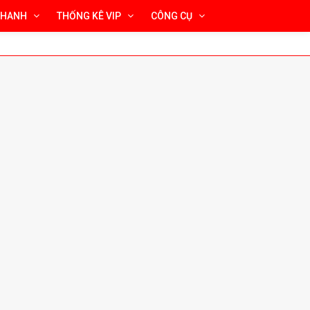
NHANH
THỐNG KÊ VIP
CÔNG CỤ