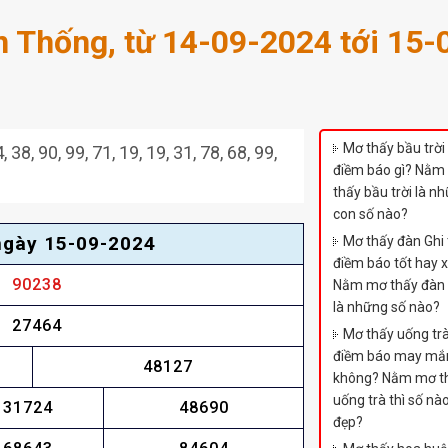
n Thống, từ 14-09-2024 tới 15-0
Mơ thấy bầu trời 
4
,
38
,
90
,
99
,
71
,
19
,
19
,
31
,
78
,
68
,
99
,
điềm báo gì? Nằm
thấy bầu trời là n
con số nào?
ngày 15-09-2024
Mơ thấy đàn Ghi 
điềm báo tốt hay 
90238
Nằm mơ thấy đàn 
là những số nào?
27464
Mơ thấy uống trà
điềm báo may mắ
48127
không? Nằm mơ t
uống trà thì số nào
31724
48690
đẹp?