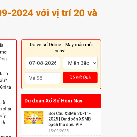
9-2024 với vị trí 20 và
Dò vé số Online - May mắn mỗi
là
ngày!...
 mơ
hững
ta là
Dò Kết Quả
xấu?
Ghi ta
Dự đoán Xổ Số Hôm Nay
 là
n phải
Soi Cầu XSMB 30-11-
hấy
2025 | Dự đoán XSMB
 là
bạch thủ siêu VIP
15/09/2025