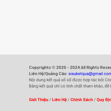
Copyrights © 2020 - 2024 All Rights Rese
Liên Hệ/Quảng Cáo
:
sieuketqua@gmail.co
Nội dung kết quả xổ số được hợp tác bởi Côn
Bảng kết quả chỉ có tính chất tham khảo, để 
Giới Thiệu
/
Liên Hệ
/
Chính Sách
/
Quy Đị