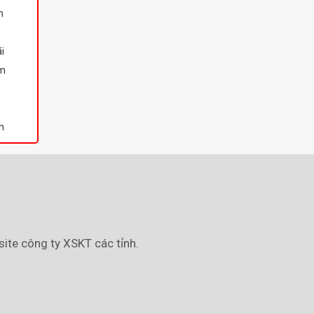
n
i
am
h
site công ty XSKT các tỉnh.