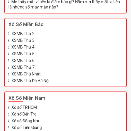
Mơ thấy mất ví tiền là điềm báo gì? Nằm mơ thấy mất ví tiền
là những số may mắn nào?
Xổ Số Miền Bắc
XSMB Thứ 2
XSMB Thứ 3
XSMB Thứ 4
XSMB Thứ 5
XSMB Thứ 6
XSMB Thứ 7
XSMB Chủ Nhật
XSMB Thủ Đô Hà Nội
Xổ Số Miền Nam
Xổ số TP.HCM
Xổ số Bến Tre
Xổ số Đồng Nai
Xổ số Tiền Giang