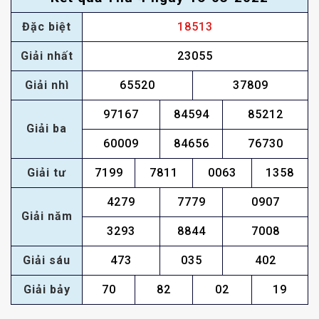
Đặc biệt
18513
Giải nhất
23055
Giải nhì
65520
37809
97167
84594
85212
Giải ba
60009
84656
76730
Giải tư
7199
7811
0063
1358
4279
7779
0907
Giải năm
3293
8844
7008
Giải sáu
473
035
402
Giải bảy
70
82
02
19