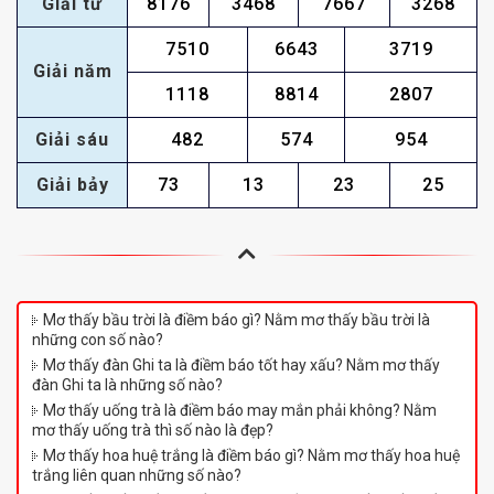
Giải tư
8176
3468
7667
3268
7510
6643
3719
Giải năm
1118
8814
2807
Giải sáu
482
574
954
Giải bảy
73
13
23
25
Mơ thấy bầu trời là điềm báo gì? Nằm mơ thấy bầu trời là
những con số nào?
Mơ thấy đàn Ghi ta là điềm báo tốt hay xấu? Nằm mơ thấy
đàn Ghi ta là những số nào?
Mơ thấy uống trà là điềm báo may mắn phải không? Nằm
mơ thấy uống trà thì số nào là đẹp?
Mơ thấy hoa huệ trắng là điềm báo gì? Nằm mơ thấy hoa huệ
trắng liên quan những số nào?