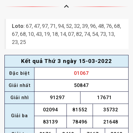
Loto
:
67
,
47
,
97
,
71
,
94
,
52
,
32
,
39
,
96
,
48
,
76
,
68
,
67
,
68
,
10
,
43
,
19
,
18
,
14
,
07
,
82
,
74
,
54
,
73
,
13
,
23
,
25
Kết quả Thứ 3 ngày 15-03-2022
Đặc biệt
01067
Giải nhất
50847
Giải nhì
91297
17671
02094
81552
35732
Giải ba
83139
78496
21648