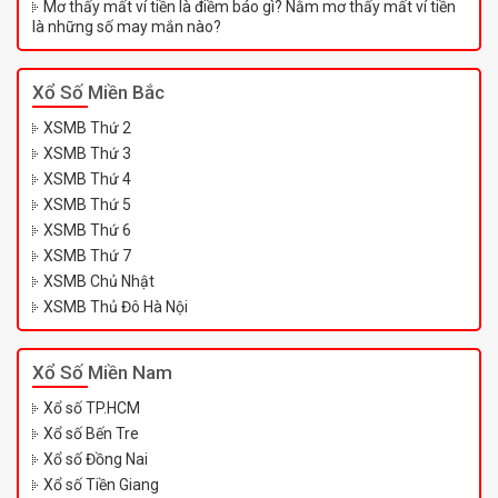
Mơ thấy mất ví tiền là điềm báo gì? Nằm mơ thấy mất ví tiền
là những số may mắn nào?
Xổ Số Miền Bắc
XSMB Thứ 2
XSMB Thứ 3
XSMB Thứ 4
XSMB Thứ 5
XSMB Thứ 6
XSMB Thứ 7
XSMB Chủ Nhật
XSMB Thủ Đô Hà Nội
Xổ Số Miền Nam
Xổ số TP.HCM
Xổ số Bến Tre
Xổ số Đồng Nai
Xổ số Tiền Giang