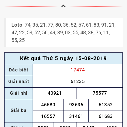
Loto
:
74
,
35
,
21
,
77
,
80
,
36
,
52
,
57
,
61
,
83
,
91
,
21
,
47
,
22
,
53
,
52
,
56
,
49
,
39
,
03
,
55
,
48
,
38
,
76
,
11
,
55
,
25
Kết quả Thứ 5 ngày 15-08-2019
Đặc biệt
17474
Giải nhất
61235
Giải nhì
40921
75577
46580
93636
61352
Giải ba
16557
31461
61683