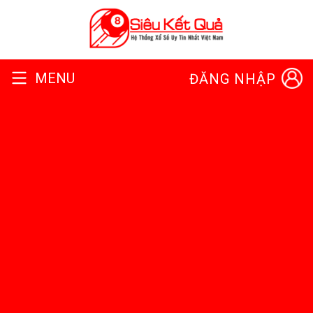
MENU
ĐĂNG NHẬP