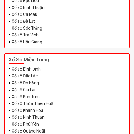
Xổ số Bạc Liêu
Xổ số Bình Thuận
Xổ số Cà Mau
Xổ số Đà Lạt
Xổ số Sóc Trăng
Xổ số Trà Vinh
Xổ số Hậu Giang
Xổ Số Miền Trung
Xổ số Bình Định
Xổ số Đắc Lắc
Xổ số Đà Nẵng
Xổ số Gia Lai
Xổ số Kon Tum
Xổ số Thừa Thiên Huế
Xổ số Khánh Hòa
Xổ số Ninh Thuận
Xổ số Phú Yên
Xổ số Quảng Ngãi