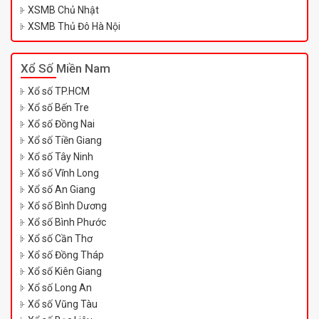
XSMB Chủ Nhật
XSMB Thủ Đô Hà Nội
Xổ Số Miền Nam
Xổ số TP.HCM
Xổ số Bến Tre
Xổ số Đồng Nai
Xổ số Tiền Giang
Xổ số Tây Ninh
Xổ số Vĩnh Long
Xổ số An Giang
Xổ số Bình Dương
Xổ số Bình Phước
Xổ số Cần Thơ
Xổ số Đồng Tháp
Xổ số Kiên Giang
Xổ số Long An
Xổ số Vũng Tàu