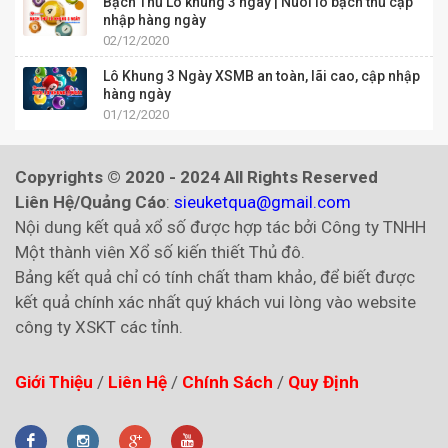
Bạch Thủ Lô khung 3 ngày | Nuôi lô bạch thủ cập
nhập hàng ngày
02/12/2020
Lô Khung 3 Ngày XSMB an toàn, lãi cao, cập nhập
hàng ngày
01/12/2020
Copyrights © 2020 - 2024 All Rights Reserved
Liên Hệ/Quảng Cáo
:
sieuketqua@gmail.com
Nội dung kết quả xổ số được hợp tác bởi Công ty TNHH
Một thành viên Xổ số kiến thiết Thủ đô.
Bảng kết quả chỉ có tính chất tham khảo, để biết được
kết quả chính xác nhất quý khách vui lòng vào website
công ty XSKT các tỉnh.
Giới Thiệu
/
Liên Hệ
/
Chính Sách
/
Quy Định