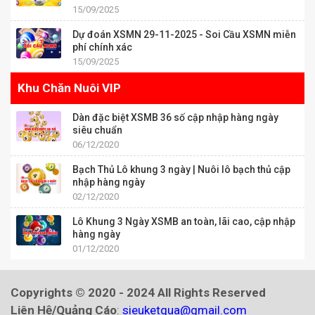
15/09/2025
Dự đoán XSMN 29-11-2025 - Soi Cầu XSMN miễn
phí chính xác
15/09/2025
Khu Chăn Nuôi VIP
Dàn đặc biệt XSMB 36 số cập nhập hàng ngày
siêu chuẩn
06/12/2020
Bạch Thủ Lô khung 3 ngày | Nuôi lô bạch thủ cập
nhập hàng ngày
02/12/2020
Lô Khung 3 Ngày XSMB an toàn, lãi cao, cập nhập
hàng ngày
01/12/2020
Copyrights © 2020 - 2024 All Rights Reserved
Liên Hệ/Quảng Cáo
:
sieuketqua@gmail.com