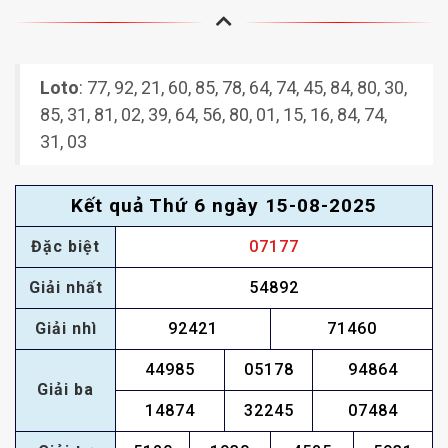
Loto
:
77
,
92
,
21
,
60
,
85
,
78
,
64
,
74
,
45
,
84
,
80
,
30
,
85
,
31
,
81
,
02
,
39
,
64
,
56
,
80
,
01
,
15
,
16
,
84
,
74
,
31
,
03
Kết quả Thứ 6 ngày 15-08-2025
Đặc biệt
07177
Giải nhất
54892
Giải nhì
92421
71460
44985
05178
94864
Giải ba
14874
32245
07484