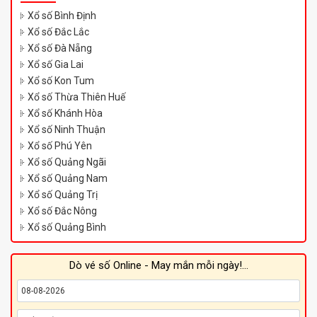
Xổ số Bình Định
Xổ số Đắc Lắc
Xổ số Đà Nẵng
Xổ số Gia Lai
Xổ số Kon Tum
Xổ số Thừa Thiên Huế
Xổ số Khánh Hòa
Xổ số Ninh Thuận
Xổ số Phú Yên
Xổ số Quảng Ngãi
Xổ số Quảng Nam
Xổ số Quảng Trị
Xổ số Đắc Nông
Xổ số Quảng Bình
Dò vé số Online - May mắn mỗi ngày!...