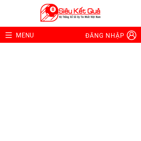
MENU
ĐĂNG NHẬP