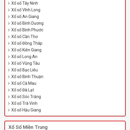
Xổ số Tây Ninh
Xổ số Vĩnh Long
Xổ số An Giang
Xổ số Bình Dương
Xổ số Bình Phước
Xổ số Cần Thơ
Xổ số Đồng Tháp
Xổ số Kiên Giang
Xổ số Long An
Xổ số Vũng Tàu
Xổ số Bạc Liêu
Xổ số Bình Thuận
Xổ số Cà Mau
Xổ số Đà Lạt
Xổ số Sóc Trăng
Xổ số Trà Vinh
Xổ số Hậu Giang
Xổ Số Miền Trung