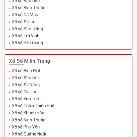
Xổ số Bạc Liêu
Xổ số Bình Thuận
Xổ số Cà Mau
Xổ số Đà Lạt
Xổ số Sóc Trăng
Xổ số Trà Vinh
Xổ số Hậu Giang
Xổ Số Miền Trung
Xổ số Bình Định
Xổ số Đắc Lắc
Xổ số Đà Nẵng
Xổ số Gia Lai
Xổ số Kon Tum
Xổ số Thừa Thiên Huế
Xổ số Khánh Hòa
Xổ số Ninh Thuận
Xổ số Phú Yên
Xổ số Quảng Ngãi