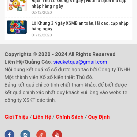
Bạch Thủ Lô khung 3 ngày | Nuôi lô bạch thủ cập
nhập hàng ngày
02/12/2020
Lô Khung 3 Ngày XSMB an toàn, lãi cao, cập nhập
hàng ngày
01/12/2020
Copyrights © 2020 - 2024 All Rights Reserved
Liên Hệ/Quảng Cáo
:
sieuketqua@gmail.com
Nội dung kết quả xổ số được hợp tác bởi Công ty TNHH
Một thành viên Xổ số kiến thiết Thủ đô.
Bảng kết quả chỉ có tính chất tham khảo, để biết được
kết quả chính xác nhất quý khách vui lòng vào website
công ty XSKT các tỉnh.
Giới Thiệu
/
Liên Hệ
/
Chính Sách
/
Quy Định