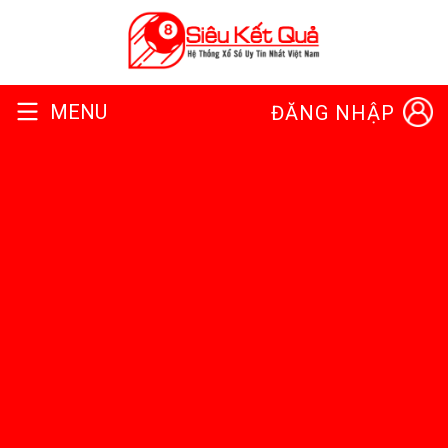
MENU
ĐĂNG NHẬP