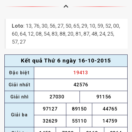
Loto
:
13
,
76
,
30
,
56
,
27
,
50
,
65
,
29
,
10
,
59
,
52
,
00
,
60
,
64
,
12
,
08
,
54
,
83
,
88
,
20
,
81
,
87
,
48
,
24
,
25
,
57
,
27
Kết quả Thứ 6 ngày 16-10-2015
Đặc biệt
19413
Giải nhất
42576
Giải nhì
27030
91156
97127
89150
44765
Giải ba
32629
55110
14759