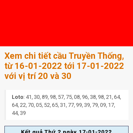
Xem chi tiết cầu Truyền Thống,
từ 16-01-2022 tới 17-01-2022
với vị trí 20 và 30
Loto
:
41
,
30
,
89
,
98
,
57
,
75
,
08
,
96
,
38
,
98
,
21
,
64
,
64
,
22
,
70
,
05
,
52
,
65
,
31
,
77
,
99
,
39
,
79
,
09
,
17
,
44
,
39
Kết quả Thứ 2 ngày 17-01-2022