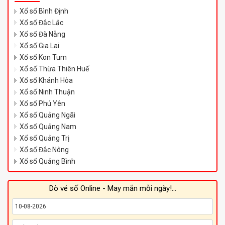
Xổ số Bình Định
Xổ số Đắc Lắc
Xổ số Đà Nẵng
Xổ số Gia Lai
Xổ số Kon Tum
Xổ số Thừa Thiên Huế
Xổ số Khánh Hòa
Xổ số Ninh Thuận
Xổ số Phú Yên
Xổ số Quảng Ngãi
Xổ số Quảng Nam
Xổ số Quảng Trị
Xổ số Đắc Nông
Xổ số Quảng Bình
Dò vé số Online - May mắn mỗi ngày!...