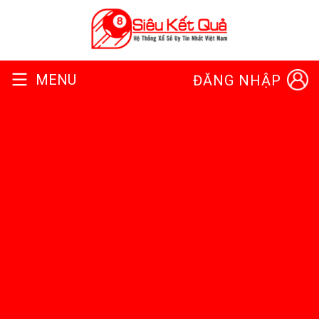
MENU
ĐĂNG NHẬP