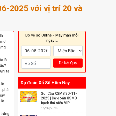
6-2025 với vị trí 20 và
Dò vé số Online - May mắn mỗi
là
ngày!...
 mơ
hững
ta là
Dò Kết Quả
xấu?
Ghi ta
Dự đoán Xổ Số Hôm Nay
 là
n phải
Soi Cầu XSMB 30-11-
hấy
2025 | Dự đoán XSMB
 là
bạch thủ siêu VIP
15/09/2025
 trắng