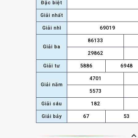
Đặc biệt
Giải nhất
Giải nhì
69019
86133
Giải ba
29862
Giải tư
5886
6948
4701
Giải năm
5573
Giải sáu
182
Giải bảy
67
53