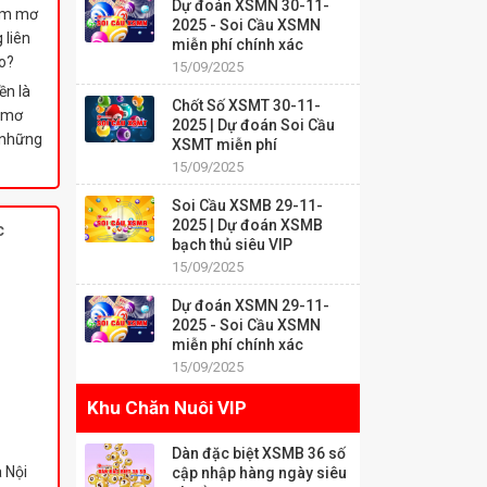
Dự đoán XSMN 30-11-
Nằm mơ
2025 - Soi Cầu XSMN
 liên
miễn phí chính xác
o?
15/09/2025
ền là
Chốt Số XSMT 30-11-
 mơ
2025 | Dự đoán Soi Cầu
à những
XSMT miễn phí
15/09/2025
Soi Cầu XSMB 29-11-
2025 | Dự đoán XSMB
c
bạch thủ siêu VIP
15/09/2025
Dự đoán XSMN 29-11-
2025 - Soi Cầu XSMN
miễn phí chính xác
15/09/2025
Khu Chăn Nuôi VIP
Dàn đặc biệt XSMB 36 số
 Nội
cập nhập hàng ngày siêu