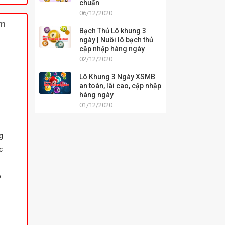
chuẩn
06/12/2020
am
Bạch Thủ Lô khung 3
ngày | Nuôi lô bạch thủ
cập nhập hàng ngày
02/12/2020
Lô Khung 3 Ngày XSMB
an toàn, lãi cao, cập nhập
hàng ngày
01/12/2020
g
c
p