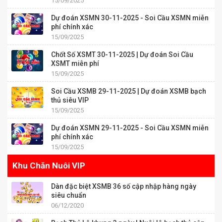
15/09/2025
Dự đoán XSMN 30-11-2025 - Soi Cầu XSMN miễn
phí chính xác
15/09/2025
Chốt Số XSMT 30-11-2025 | Dự đoán Soi Cầu
XSMT miễn phí
15/09/2025
Soi Cầu XSMB 29-11-2025 | Dự đoán XSMB bạch
thủ siêu VIP
15/09/2025
Dự đoán XSMN 29-11-2025 - Soi Cầu XSMN miễn
phí chính xác
15/09/2025
Khu Chăn Nuôi VIP
Dàn đặc biệt XSMB 36 số cập nhập hàng ngày
siêu chuẩn
06/12/2020