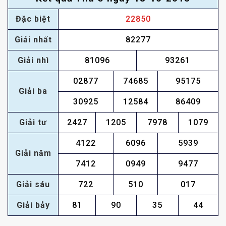
Đặc biệt
22850
Giải nhất
82277
Giải nhì
81096
93261
02877
74685
95175
Giải ba
30925
12584
86409
Giải tư
2427
1205
7978
1079
4122
6096
5939
Giải năm
7412
0949
9477
Giải sáu
722
510
017
Giải bảy
81
90
35
44