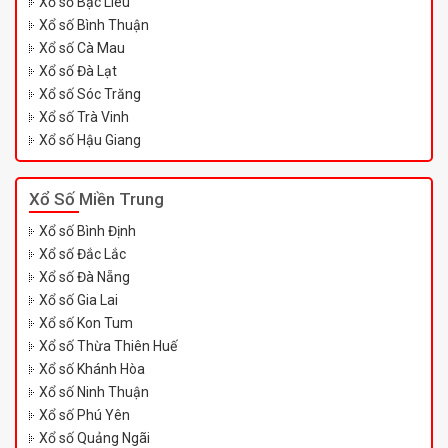
Xổ số Bạc Liêu
Xổ số Bình Thuận
Xổ số Cà Mau
Xổ số Đà Lạt
Xổ số Sóc Trăng
Xổ số Trà Vinh
Xổ số Hậu Giang
Xổ Số Miền Trung
Xổ số Bình Định
Xổ số Đắc Lắc
Xổ số Đà Nẵng
Xổ số Gia Lai
Xổ số Kon Tum
Xổ số Thừa Thiên Huế
Xổ số Khánh Hòa
Xổ số Ninh Thuận
Xổ số Phú Yên
Xổ số Quảng Ngãi