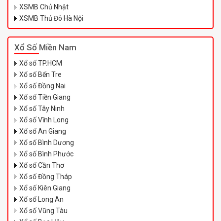
XSMB Chủ Nhật
XSMB Thủ Đô Hà Nội
Xổ Số Miền Nam
Xổ số TP.HCM
Xổ số Bến Tre
Xổ số Đồng Nai
Xổ số Tiền Giang
Xổ số Tây Ninh
Xổ số Vĩnh Long
Xổ số An Giang
Xổ số Bình Dương
Xổ số Bình Phước
Xổ số Cần Thơ
Xổ số Đồng Tháp
Xổ số Kiên Giang
Xổ số Long An
Xổ số Vũng Tàu