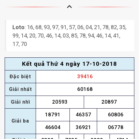
Loto
:
16
,
68
,
93
,
97
,
91
,
57
,
06
,
04
,
21
,
78
,
82
,
35
,
99
,
14
,
20
,
70
,
46
,
14
,
03
,
85
,
78
,
94
,
46
,
14
,
41
,
17
,
70
Kết quả Thứ 4 ngày 17-10-2018
Đặc biệt
39416
Giải nhất
60168
Giải nhì
20593
20897
18791
46357
60806
Giải ba
46604
36921
06778