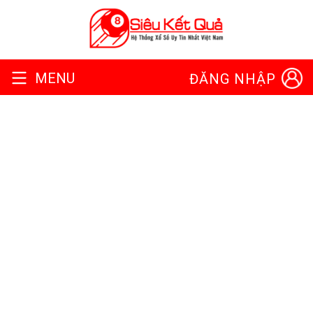
MENU
ĐĂNG NHẬP