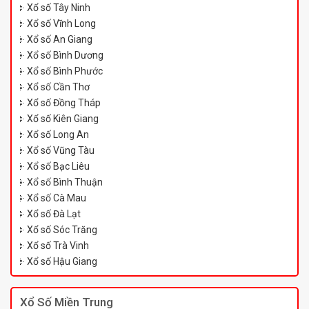
Xổ số Tây Ninh
Xổ số Vĩnh Long
Xổ số An Giang
Xổ số Bình Dương
Xổ số Bình Phước
Xổ số Cần Thơ
Xổ số Đồng Tháp
Xổ số Kiên Giang
Xổ số Long An
Xổ số Vũng Tàu
Xổ số Bạc Liêu
Xổ số Bình Thuận
Xổ số Cà Mau
Xổ số Đà Lạt
Xổ số Sóc Trăng
Xổ số Trà Vinh
Xổ số Hậu Giang
Xổ Số Miền Trung