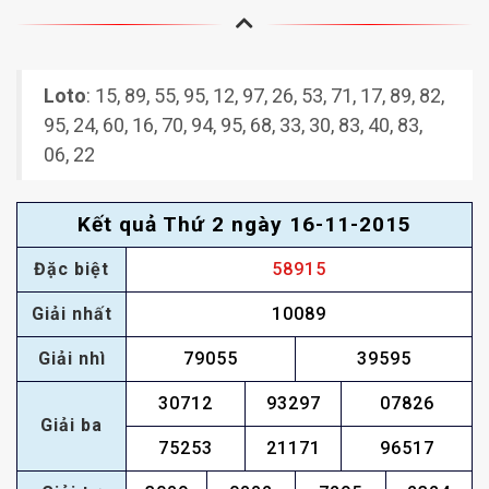
Loto
:
15
,
89
,
55
,
95
,
12
,
97
,
26
,
53
,
71
,
17
,
89
,
82
,
95
,
24
,
60
,
16
,
70
,
94
,
95
,
68
,
33
,
30
,
83
,
40
,
83
,
06
,
22
Kết quả Thứ 2 ngày 16-11-2015
Đặc biệt
58915
Giải nhất
10089
Giải nhì
79055
39595
30712
93297
07826
Giải ba
75253
21171
96517