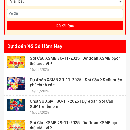
Dò Kết Quả
Dự đoán Xổ Số Hôm Nay
Soi Cầu XSMB 30-11-2025 | Dự đoán XSMB bạch
thủ siêu VIP
15/09/2025
Dự đoán XSMN 30-11-2025 - Soi Cầu XSMN miễn
phí chính xác
15/09/2025
Chốt Số XSMT 30-11-2025 | Dự đoán Soi Cầu
XSMT miễn phí
15/09/2025
Soi Cầu XSMB 29-11-2025 | Dự đoán XSMB bạch
thủ siêu VIP