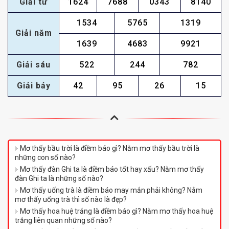
Giải tư
1624
7688
0343
8140
1534
5765
1319
Giải năm
1639
4683
9921
Giải sáu
522
244
782
Giải bảy
42
95
26
15
Mơ thấy bầu trời là điềm báo gì? Nằm mơ thấy bầu trời là
những con số nào?
Mơ thấy đàn Ghi ta là điềm báo tốt hay xấu? Nằm mơ thấy
đàn Ghi ta là những số nào?
Mơ thấy uống trà là điềm báo may mắn phải không? Nằm
mơ thấy uống trà thì số nào là đẹp?
Mơ thấy hoa huệ trắng là điềm báo gì? Nằm mơ thấy hoa huệ
trắng liên quan những số nào?