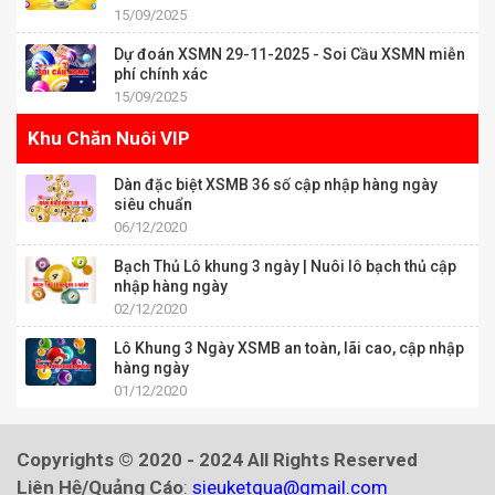
15/09/2025
Dự đoán XSMN 29-11-2025 - Soi Cầu XSMN miễn
phí chính xác
15/09/2025
Khu Chăn Nuôi VIP
Dàn đặc biệt XSMB 36 số cập nhập hàng ngày
siêu chuẩn
06/12/2020
Bạch Thủ Lô khung 3 ngày | Nuôi lô bạch thủ cập
nhập hàng ngày
02/12/2020
Lô Khung 3 Ngày XSMB an toàn, lãi cao, cập nhập
hàng ngày
01/12/2020
Copyrights © 2020 - 2024 All Rights Reserved
Liên Hệ/Quảng Cáo
:
sieuketqua@gmail.com