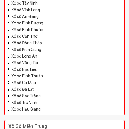
Xổ số Tây Ninh
Xổ số Vĩnh Long
Xổ số An Giang
Xổ số Bình Dương
Xổ số Bình Phước
Xổ số Cần Thơ
Xổ số Đồng Tháp
Xổ số Kiên Giang
Xổ số Long An
Xổ số Vũng Tàu
Xổ số Bạc Liêu
Xổ số Bình Thuận
Xổ số Cà Mau
Xổ số Đà Lạt
Xổ số Sóc Trăng
Xổ số Trà Vinh
Xổ số Hậu Giang
Xổ Số Miền Trung