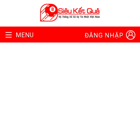
MENU
ĐĂNG NHẬP