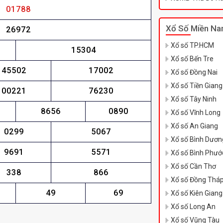
01788
Xổ Số Miền N
26972
Xổ số TP.HCM
15304
Xổ số Bến Tre
45502
17002
Xổ số Đồng Nai
Xổ số Tiền Giang
00221
76230
Xổ số Tây Ninh
8656
0890
Xổ số Vĩnh Long
Xổ số An Giang
0299
5067
Xổ số Bình Dươn
9691
5571
Xổ số Bình Phướ
Xổ số Cần Thơ
338
866
Xổ số Đồng Thá
49
69
Xổ số Kiên Giang
Xổ số Long An
Xổ số Vũng Tàu