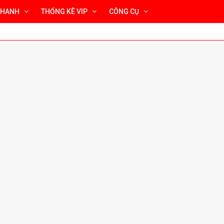
NHANH
THỐNG KÊ VIP
CÔNG CỤ