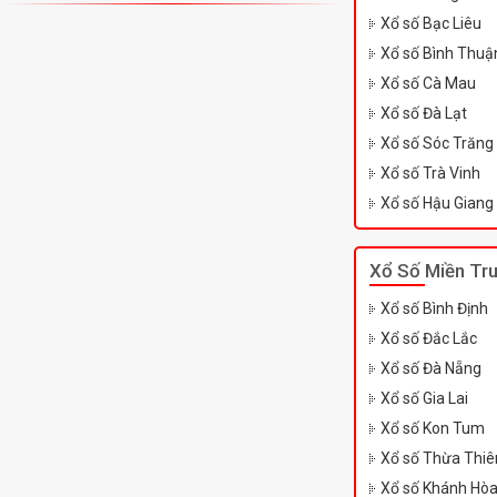
Xổ số Bạc Liêu
Xổ số Bình Thuậ
Xổ số Cà Mau
Xổ số Đà Lạt
Xổ số Sóc Trăng
Xổ số Trà Vinh
Xổ số Hậu Giang
Xổ Số Miền Tr
Xổ số Bình Định
Xổ số Đắc Lắc
Xổ số Đà Nẵng
Xổ số Gia Lai
Xổ số Kon Tum
Xổ số Thừa Thiê
Xổ số Khánh Hò