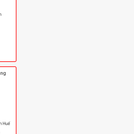
n
ung
n Huế
a