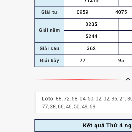
71219
Giải tư
0959
4075
3205
Giải năm
5244
Giải sáu
362
Giải bảy
77
95
Loto
:
88
,
72
,
68
,
04
,
50
,
02
,
02
,
36
,
21
,
3
77
,
38
,
66
,
46
,
50
,
49
,
69
Kết quả Thứ 4 n