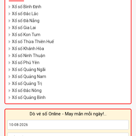
Xổ số Bình Định
Xổ số Đắc Lắc
Xổ số Đà Nẵng
Xổ số Gia Lai
Xổ số Kon Tum
Xổ số Thừa Thiên Huế
Xổ số Khánh Hòa
Xổ số Ninh Thuận
Xổ số Phú Yên
Xổ số Quảng Ngãi
Xổ số Quảng Nam
Xổ số Quảng Trị
Xổ số Đắc Nông
Xổ số Quảng Bình
Dò vé số Online - May mắn mỗi ngày!...