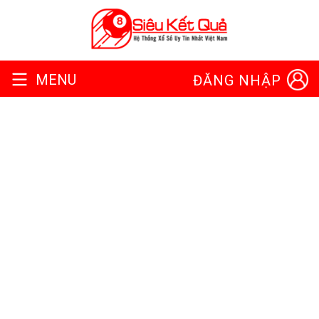
MENU
ĐĂNG NHẬP