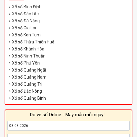
Xổ số Bình Định
Xổ số Đắc Lắc
Xổ số Đà Nẵng
Xổ số Gia Lai
Xổ số Kon Tum
Xổ số Thừa Thiên Huế
Xổ số Khánh Hòa
Xổ số Ninh Thuận
Xổ số Phú Yên
Xổ số Quảng Ngãi
Xổ số Quảng Nam
Xổ số Quảng Trị
Xổ số Đắc Nông
Xổ số Quảng Bình
Dò vé số Online - May mắn mỗi ngày!...