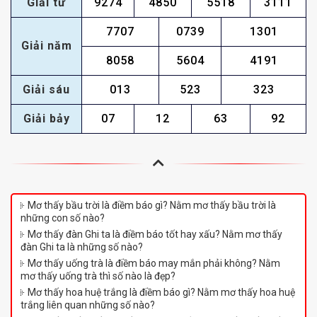
Giải tư
9274
4850
5518
3111
7707
0739
1301
Giải năm
8058
5604
4191
Giải sáu
013
523
323
Giải bảy
07
12
63
92
Mơ thấy bầu trời là điềm báo gì? Nằm mơ thấy bầu trời là
những con số nào?
Mơ thấy đàn Ghi ta là điềm báo tốt hay xấu? Nằm mơ thấy
đàn Ghi ta là những số nào?
Mơ thấy uống trà là điềm báo may mắn phải không? Nằm
mơ thấy uống trà thì số nào là đẹp?
Mơ thấy hoa huệ trắng là điềm báo gì? Nằm mơ thấy hoa huệ
trắng liên quan những số nào?