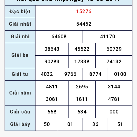
Đặc biệt
15276
Giải nhất
54452
Giải nhì
64608
41170
08643
45522
60729
Giải ba
90283
17338
74132
Giải tư
4032
9766
8774
0100
4811
2695
3144
Giải năm
3081
1811
4781
Giải sáu
668
634
000
Giải bảy
50
01
36
51