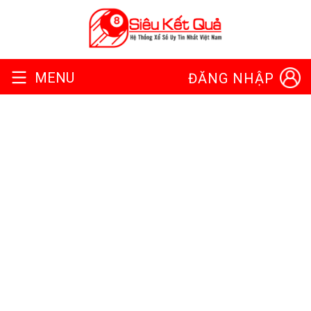
MENU
ĐĂNG NHẬP