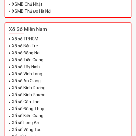
XSMB Chủ Nhật
XSMB Thủ Đô Hà Nội
Xổ Số Miền Nam
Xổ số TP.HCM
Xổ số Bến Tre
Xổ số Đồng Nai
Xổ số Tiền Giang
Xổ số Tây Ninh
Xổ số Vĩnh Long
Xổ số An Giang
Xổ số Bình Dương
Xổ số Bình Phước
Xổ số Cần Thơ
Xổ số Đồng Tháp
Xổ số Kiên Giang
Xổ số Long An
Xổ số Vũng Tàu