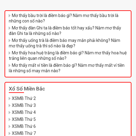
Mơ thấy bầu trời là điềm báo gì? Nằm mơ thấy bầu trời là
những con số nào?
Mơ thấy đàn Ghi ta là điềm báo tốt hay xấu? Nằm mơ thấy
đàn Ghi ta là những số nào?
Mơ thấy uống trà là điềm báo may mắn phải không? Nằm
mơ thấy uống trà thì số nào là đẹp?
Mơ thấy hoa huệ trắng là điềm báo gì? Nằm mơ thấy hoa huệ
trắng liên quan những số nào?
Mơ thấy mất ví tiền là điềm báo gì? Nằm mơ thấy mất ví tiền
là những số may mắn nào?
Xổ Số Miền Bắc
XSMB Thứ 2
XSMB Thứ 3
XSMB Thứ 4
XSMB Thứ 5
XSMB Thứ 6
XSMB Thứ 7