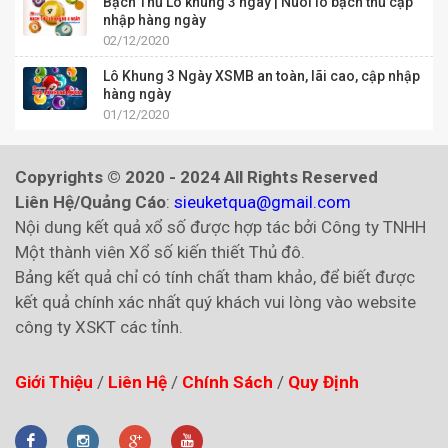
Bạch Thủ Lô khung 3 ngày | Nuôi lô bạch thủ cập
nhập hàng ngày
02/12/2020
Lô Khung 3 Ngày XSMB an toàn, lãi cao, cập nhập
hàng ngày
01/12/2020
Copyrights © 2020 - 2024 All Rights Reserved
Liên Hệ/Quảng Cáo
:
sieuketqua@gmail.com
Nội dung kết quả xổ số được hợp tác bởi Công ty TNHH
Một thành viên Xổ số kiến thiết Thủ đô.
Bảng kết quả chỉ có tính chất tham khảo, để biết được
kết quả chính xác nhất quý khách vui lòng vào website
công ty XSKT các tỉnh.
Giới Thiệu
/
Liên Hệ
/
Chính Sách
/
Quy Định