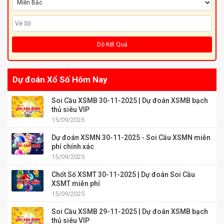
Dò Kết Quả
Dự đoán Xổ Số Hôm Nay
Soi Cầu XSMB 30-11-2025 | Dự đoán XSMB bạch
thủ siêu VIP
15/09/2025
Dự đoán XSMN 30-11-2025 - Soi Cầu XSMN miễn
phí chính xác
15/09/2025
Chốt Số XSMT 30-11-2025 | Dự đoán Soi Cầu
XSMT miễn phí
15/09/2025
Soi Cầu XSMB 29-11-2025 | Dự đoán XSMB bạch
thủ siêu VIP