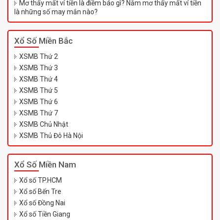
Mơ thấy mất ví tiền là điềm báo gì? Nằm mơ thấy mất ví tiền
là những số may mắn nào?
Xổ Số Miền Bắc
XSMB Thứ 2
XSMB Thứ 3
XSMB Thứ 4
XSMB Thứ 5
XSMB Thứ 6
XSMB Thứ 7
XSMB Chủ Nhật
XSMB Thủ Đô Hà Nội
Xổ Số Miền Nam
Xổ số TP.HCM
Xổ số Bến Tre
Xổ số Đồng Nai
Xổ số Tiền Giang