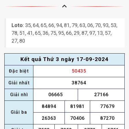
Loto
:
35
,
64
,
65
,
66
,
94
,
81
,
79
,
63
,
06
,
70
,
93
,
53
,
78
,
51
,
41
,
65
,
36
,
75
,
95
,
66
,
29
,
87
,
97
,
13
,
57
,
27
,
80
Kết quả Thứ 3 ngày 17-09-2024
Đặc biệt
50435
Giải nhất
38764
Giải nhì
06665
27166
84894
81981
77679
Giải ba
26363
70406
87270