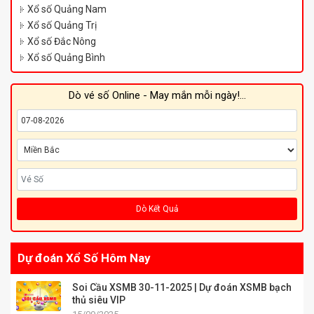
Xổ số Quảng Nam
Xổ số Quảng Trị
Xổ số Đắc Nông
Xổ số Quảng Bình
Dò vé số Online - May mắn mỗi ngày!...
Dò Kết Quả
Dự đoán Xổ Số Hôm Nay
Soi Cầu XSMB 30-11-2025 | Dự đoán XSMB bạch
thủ siêu VIP