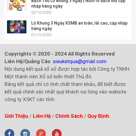
Bạch Thủ Lô khung 3 ngày | Nuôi lô bạch thủ cập
nhập hàng ngày
02/12/2020
Lô Khung 3 Ngày XSMB an toàn, lãi cao, cập nhập
hàng ngày
01/12/2020
Copyrights © 2020 - 2024 All Rights Reserved
Liên Hệ/Quảng Cáo
:
sieuketqua@gmail.com
Nội dung kết quả xổ số được hợp tác bởi Công ty TNHH
Một thành viên Xổ số kiến thiết Thủ đô.
Bảng kết quả chỉ có tính chất tham khảo, để biết được
kết quả chính xác nhất quý khách vui lòng vào website
công ty XSKT các tỉnh.
Giới Thiệu
/
Liên Hệ
/
Chính Sách
/
Quy Định