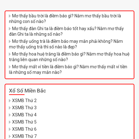
Mơ thấy bầu trời là điềm báo gì? Nằm mơ thấy bầu trời là
những con số nào?
Mơ thấy đàn Ghi ta là điềm báo tốt hay xấu? Nằm mơ thấy
đàn Ghi ta là những số nào?
Mơ thấy uống trà là điềm báo may mắn phải không? Nằm
mơ thấy uống trà thì số nào là đẹp?
Mơ thấy hoa huệ trắng là điềm báo gì? Nằm mơ thấy hoa huệ
trắng liên quan những số nào?
Mơ thấy mất ví tiền là điềm báo gì? Nằm mơ thấy mất ví tiền
là những số may mắn nào?
Xổ Số Miền Bắc
XSMB Thứ 2
XSMB Thứ 3
XSMB Thứ 4
XSMB Thứ 5
XSMB Thứ 6
XSMB Thứ 7