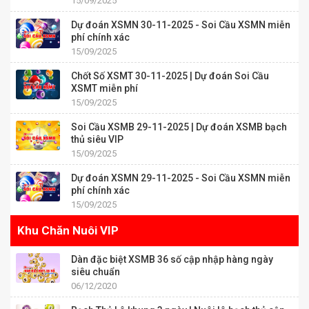
15/09/2025
Dự đoán XSMN 30-11-2025 - Soi Cầu XSMN miễn
phí chính xác
15/09/2025
Chốt Số XSMT 30-11-2025 | Dự đoán Soi Cầu
XSMT miễn phí
15/09/2025
Soi Cầu XSMB 29-11-2025 | Dự đoán XSMB bạch
thủ siêu VIP
15/09/2025
Dự đoán XSMN 29-11-2025 - Soi Cầu XSMN miễn
phí chính xác
15/09/2025
Khu Chăn Nuôi VIP
Dàn đặc biệt XSMB 36 số cập nhập hàng ngày
siêu chuẩn
06/12/2020