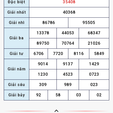
Đặc biệt
35408
Giải nhất
40368
Giải nhì
86786
95505
13378
44053
68347
Giải ba
89750
70764
21026
Giải tư
6706
7720
8116
5849
9014
9137
1429
Giải năm
1230
4523
0723
Giải sáu
309
989
023
Giải bảy
92
58
03
02