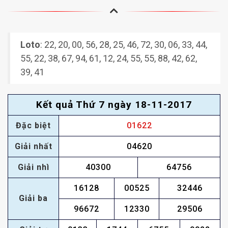
Loto
:
22
,
20
,
00
,
56
,
28
,
25
,
46
,
72
,
30
,
06
,
33
,
44
,
55
,
22
,
38
,
67
,
94
,
61
,
12
,
24
,
55
,
55
,
88
,
42
,
62
,
39
,
41
Kết quả Thứ 7 ngày 18-11-2017
Đặc biệt
01622
Giải nhất
04620
Giải nhì
40300
64756
16128
00525
32446
Giải ba
96672
12330
29506