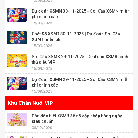
15/09/2025
Dự đoán XSMN 30-11-2025 - Soi Cầu XSMN miễn
phí chính xác
15/09/2025
Chốt Số XSMT 30-11-2025 | Dự đoán Soi Cầu
XSMT miễn phí
15/09/2025
Soi Cầu XSMB 29-11-2025 | Dự đoán XSMB bạch
thủ siêu VIP
15/09/2025
Dự đoán XSMN 29-11-2025 - Soi Cầu XSMN miễn
phí chính xác
15/09/2025
Khu Chăn Nuôi VIP
Dàn đặc biệt XSMB 36 số cập nhập hàng ngày
siêu chuẩn
06/12/2020