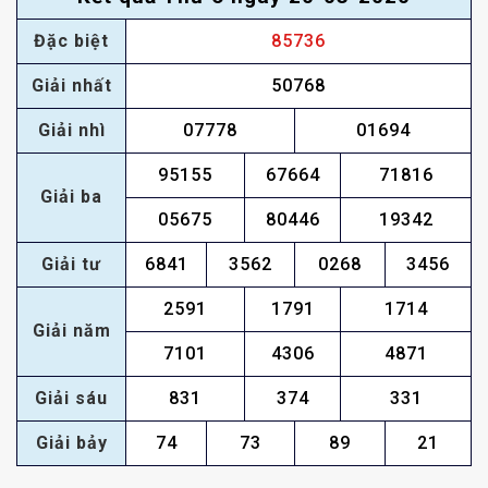
Đặc biệt
85736
Giải nhất
50768
Giải nhì
07778
01694
95155
67664
71816
Giải ba
05675
80446
19342
Giải tư
6841
3562
0268
3456
2591
1791
1714
Giải năm
7101
4306
4871
Giải sáu
831
374
331
Giải bảy
74
73
89
21