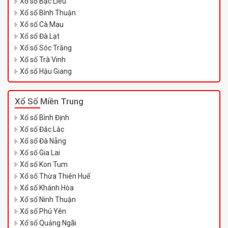
Xổ số Bạc Liêu
Xổ số Bình Thuận
Xổ số Cà Mau
Xổ số Đà Lạt
Xổ số Sóc Trăng
Xổ số Trà Vinh
Xổ số Hậu Giang
Xổ Số Miền Trung
Xổ số Bình Định
Xổ số Đắc Lắc
Xổ số Đà Nẵng
Xổ số Gia Lai
Xổ số Kon Tum
Xổ số Thừa Thiên Huế
Xổ số Khánh Hòa
Xổ số Ninh Thuận
Xổ số Phú Yên
Xổ số Quảng Ngãi