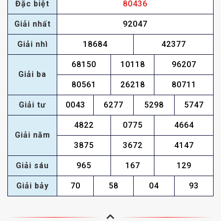
Đặc biệt
80436
Giải nhất
92047
Giải nhì
18684
42377
68150
10118
96207
Giải ba
80561
26218
80711
Giải tư
0043
6277
5298
5747
4822
0775
4664
Giải năm
3875
3672
4147
Giải sáu
965
167
129
Giải bảy
70
58
04
93