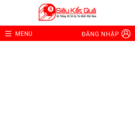
MENU
ĐĂNG NHẬP