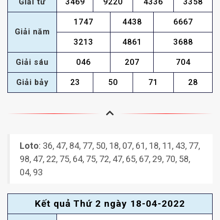
Giải tư
3469
9220
4336
3358
1747
4438
6667
Giải năm
3213
4861
3688
Giải sáu
046
207
704
Giải bảy
23
50
71
28
Loto
:
36
,
47
,
84
,
77
,
50
,
18
,
07
,
61
,
18
,
11
,
43
,
77
,
98
,
47
,
22
,
75
,
64
,
75
,
72
,
47
,
65
,
67
,
29
,
70
,
58
,
04
,
93
Kết quả Thứ 2 ngày 18-04-2022