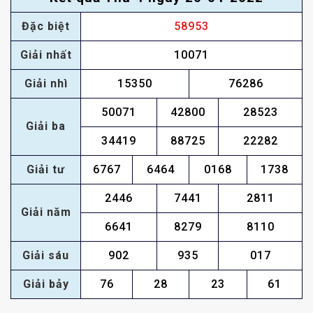
Đặc biệt
58953
Giải nhất
10071
Giải nhì
15350
76286
50071
42800
28523
Giải ba
34419
88725
22282
Giải tư
6767
6464
0168
1738
2446
7441
2811
Giải năm
6641
8279
8110
Giải sáu
902
935
017
Giải bảy
76
28
23
61