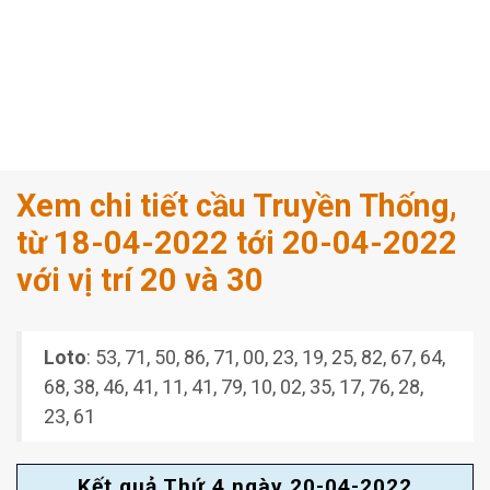
Xem chi tiết cầu Truyền Thống,
từ 18-04-2022 tới 20-04-2022
với vị trí 20 và 30
Loto
:
53
,
71
,
50
,
86
,
71
,
00
,
23
,
19
,
25
,
82
,
67
,
64
,
68
,
38
,
46
,
41
,
11
,
41
,
79
,
10
,
02
,
35
,
17
,
76
,
28
,
23
,
61
Kết quả Thứ 4 ngày 20-04-2022