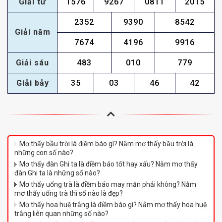
Giải tư
1576
9267
0811
2015
2352
9390
8542
Giải năm
7674
4196
9916
Giải sáu
483
010
779
Giải bảy
35
03
46
42
Mơ thấy bầu trời là điềm báo gì? Nằm mơ thấy bầu trời là
những con số nào?
Mơ thấy đàn Ghi ta là điềm báo tốt hay xấu? Nằm mơ thấy
đàn Ghi ta là những số nào?
Mơ thấy uống trà là điềm báo may mắn phải không? Nằm
mơ thấy uống trà thì số nào là đẹp?
Mơ thấy hoa huệ trắng là điềm báo gì? Nằm mơ thấy hoa huệ
trắng liên quan những số nào?