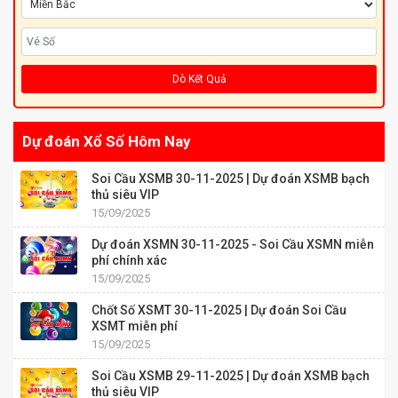
Dò Kết Quả
Dự đoán Xổ Số Hôm Nay
Soi Cầu XSMB 30-11-2025 | Dự đoán XSMB bạch
thủ siêu VIP
15/09/2025
Dự đoán XSMN 30-11-2025 - Soi Cầu XSMN miễn
phí chính xác
15/09/2025
Chốt Số XSMT 30-11-2025 | Dự đoán Soi Cầu
XSMT miễn phí
15/09/2025
Soi Cầu XSMB 29-11-2025 | Dự đoán XSMB bạch
thủ siêu VIP