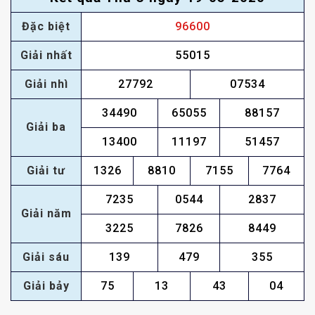
Đặc biệt
96600
Giải nhất
55015
Giải nhì
27792
07534
34490
65055
88157
Giải ba
13400
11197
51457
Giải tư
1326
8810
7155
7764
7235
0544
2837
Giải năm
3225
7826
8449
Giải sáu
139
479
355
Giải bảy
75
13
43
04