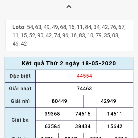
Loto
:
54
,
63
,
49
,
49
,
68
,
16
,
11
,
84
,
34
,
42
,
76
,
67
,
11
,
15
,
52
,
90
,
42
,
74
,
96
,
16
,
83
,
10
,
79
,
35
,
03
,
46
,
42
Kết quả Thứ 2 ngày 18-05-2020
Đặc biệt
44554
Giải nhất
74463
Giải nhì
80449
42949
39368
74616
14611
Giải ba
63584
38434
15642