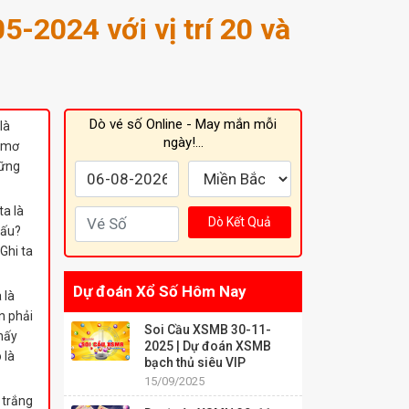
5-2024 với vị trí 20 và
Dò vé số Online - May mắn mỗi
là
ngày!...
 mơ
hững
ta là
Dò Kết Quả
xấu?
Ghi ta
Dự đoán Xổ Số Hôm Nay
 là
n phải
Soi Cầu XSMB 30-11-
hấy
2025 | Dự đoán XSMB
 là
bạch thủ siêu VIP
15/09/2025
 trắng