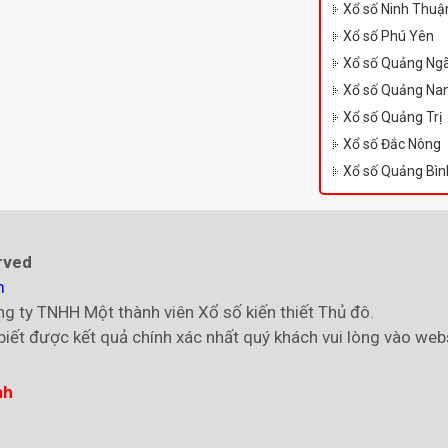
Xổ số Ninh Thuậ
Xổ số Phú Yên
Xổ số Quảng Ngã
Xổ số Quảng N
Xổ số Quảng Trị
Xổ số Đắc Nông
Xổ số Quảng Bìn
rved
m
g ty TNHH Một thành viên Xổ số kiến thiết Thủ đô.
biết được kết quả chính xác nhất quý khách vui lòng vào web
nh