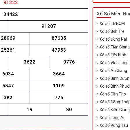
91322
Xổ Số Miền N
34422
Xổ số TP.HCM
91207
Xổ số Bến Tre
28969
87605
Xổ số Đồng Nai
Xổ số Tiền Giang
25261
47953
Xổ số Tây Ninh
3622
9776
Xổ số Vĩnh Long
Xổ số An Giang
6034
3664
Xổ số Bình Dươn
5847
1109
Xổ số Bình Phướ
Xổ số Cần Thơ
382
725
Xổ số Đồng Thá
19
80
Xổ số Kiên Giang
Xổ số Long An
Xổ số Vũng Tàu