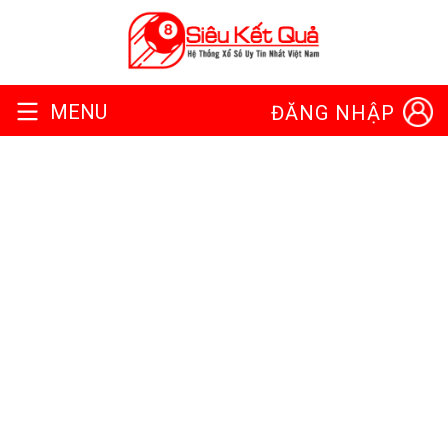
MENU
ĐĂNG NHẬP