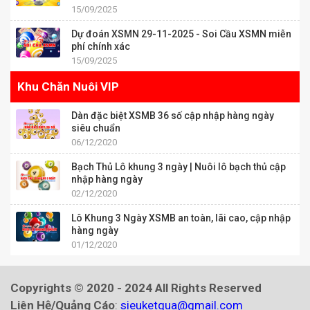
15/09/2025
Dự đoán XSMN 29-11-2025 - Soi Cầu XSMN miễn
phí chính xác
15/09/2025
Khu Chăn Nuôi VIP
Dàn đặc biệt XSMB 36 số cập nhập hàng ngày
siêu chuẩn
06/12/2020
Bạch Thủ Lô khung 3 ngày | Nuôi lô bạch thủ cập
nhập hàng ngày
02/12/2020
Lô Khung 3 Ngày XSMB an toàn, lãi cao, cập nhập
hàng ngày
01/12/2020
Copyrights © 2020 - 2024 All Rights Reserved
Liên Hệ/Quảng Cáo
:
sieuketqua@gmail.com