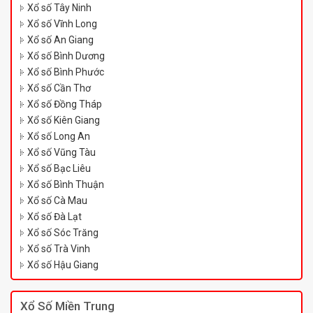
Xổ số Tây Ninh
Xổ số Vĩnh Long
Xổ số An Giang
Xổ số Bình Dương
Xổ số Bình Phước
Xổ số Cần Thơ
Xổ số Đồng Tháp
Xổ số Kiên Giang
Xổ số Long An
Xổ số Vũng Tàu
Xổ số Bạc Liêu
Xổ số Bình Thuận
Xổ số Cà Mau
Xổ số Đà Lạt
Xổ số Sóc Trăng
Xổ số Trà Vinh
Xổ số Hậu Giang
Xổ Số Miền Trung