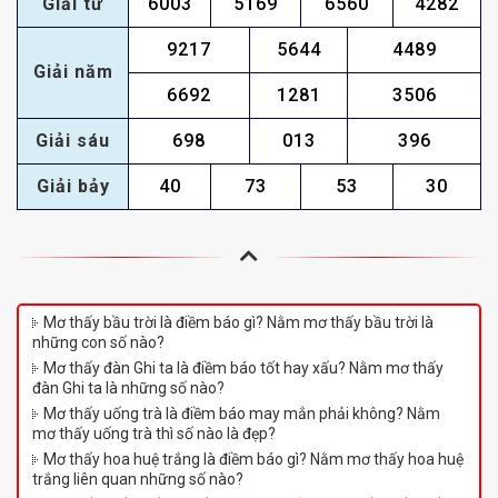
Giải tư
6003
5169
6560
4282
9217
5644
4489
Giải năm
6692
1281
3506
Giải sáu
698
013
396
Giải bảy
40
73
53
30
Mơ thấy bầu trời là điềm báo gì? Nằm mơ thấy bầu trời là
những con số nào?
Mơ thấy đàn Ghi ta là điềm báo tốt hay xấu? Nằm mơ thấy
đàn Ghi ta là những số nào?
Mơ thấy uống trà là điềm báo may mắn phải không? Nằm
mơ thấy uống trà thì số nào là đẹp?
Mơ thấy hoa huệ trắng là điềm báo gì? Nằm mơ thấy hoa huệ
trắng liên quan những số nào?