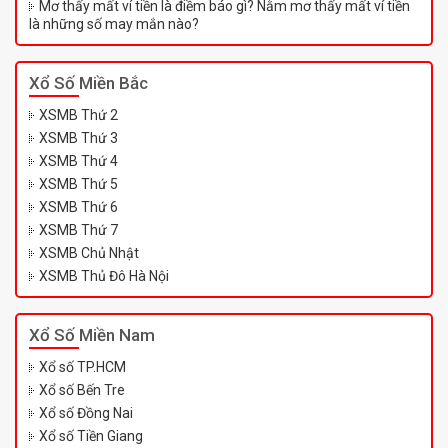
Mơ thấy mất ví tiền là điềm báo gì? Nằm mơ thấy mất ví tiền
là những số may mắn nào?
Xổ Số Miền Bắc
XSMB Thứ 2
XSMB Thứ 3
XSMB Thứ 4
XSMB Thứ 5
XSMB Thứ 6
XSMB Thứ 7
XSMB Chủ Nhật
XSMB Thủ Đô Hà Nội
Xổ Số Miền Nam
Xổ số TP.HCM
Xổ số Bến Tre
Xổ số Đồng Nai
Xổ số Tiền Giang