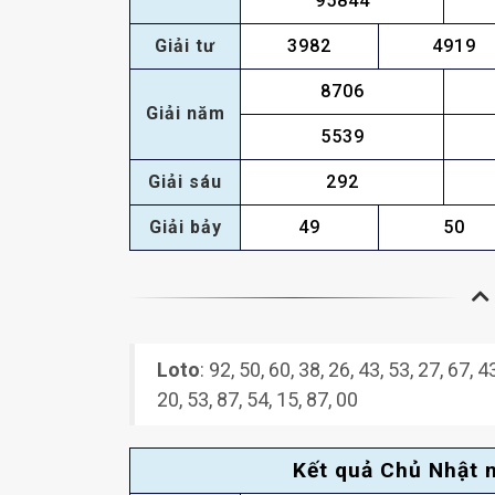
95844
Giải tư
3982
4919
8706
Giải năm
5539
Giải sáu
292
Giải bảy
49
50
Loto
:
92
,
50
,
60
,
38
,
26
,
43
,
53
,
27
,
67
,
4
20
,
53
,
87
,
54
,
15
,
87
,
00
Kết quả Chủ Nhật 