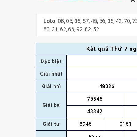
Loto
:
08
,
05
,
36
,
57
,
45
,
56
,
35
,
42
,
70
,
7
80
,
31
,
62
,
66
,
92
,
82
,
52
Kết quả Thứ 7 n
Đặc biệt
Giải nhất
Giải nhì
48036
75845
Giải ba
43342
Giải tư
8945
0151
8277