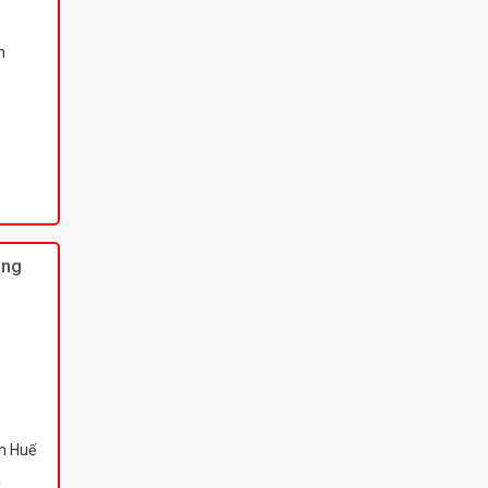
n
ung
n Huế
a