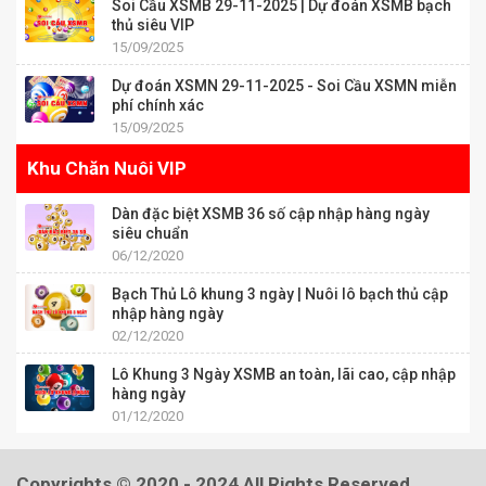
Soi Cầu XSMB 29-11-2025 | Dự đoán XSMB bạch
thủ siêu VIP
15/09/2025
Dự đoán XSMN 29-11-2025 - Soi Cầu XSMN miễn
phí chính xác
15/09/2025
Khu Chăn Nuôi VIP
Dàn đặc biệt XSMB 36 số cập nhập hàng ngày
siêu chuẩn
06/12/2020
Bạch Thủ Lô khung 3 ngày | Nuôi lô bạch thủ cập
nhập hàng ngày
02/12/2020
Lô Khung 3 Ngày XSMB an toàn, lãi cao, cập nhập
hàng ngày
01/12/2020
Copyrights © 2020 - 2024 All Rights Reserved