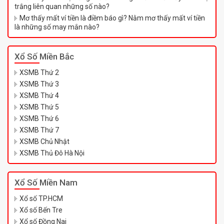
trắng liên quan những số nào?
Mơ thấy mất ví tiền là điềm báo gì? Nằm mơ thấy mất ví tiền
là những số may mắn nào?
Xổ Số Miền Bắc
XSMB Thứ 2
XSMB Thứ 3
XSMB Thứ 4
XSMB Thứ 5
XSMB Thứ 6
XSMB Thứ 7
XSMB Chủ Nhật
XSMB Thủ Đô Hà Nội
Xổ Số Miền Nam
Xổ số TP.HCM
Xổ số Bến Tre
Xổ số Đồng Nai