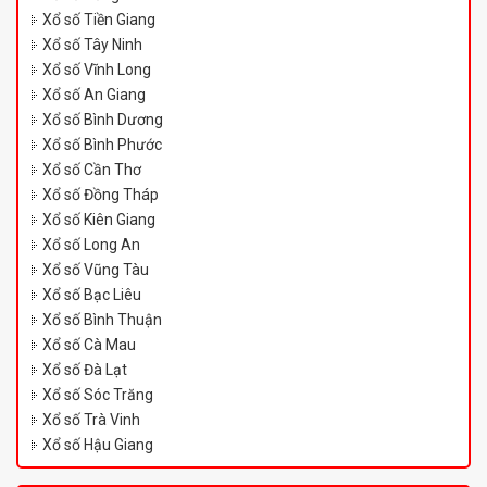
Xổ số Tiền Giang
Xổ số Tây Ninh
Xổ số Vĩnh Long
Xổ số An Giang
Xổ số Bình Dương
Xổ số Bình Phước
Xổ số Cần Thơ
Xổ số Đồng Tháp
Xổ số Kiên Giang
Xổ số Long An
Xổ số Vũng Tàu
Xổ số Bạc Liêu
Xổ số Bình Thuận
Xổ số Cà Mau
Xổ số Đà Lạt
Xổ số Sóc Trăng
Xổ số Trà Vinh
Xổ số Hậu Giang