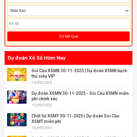
Dò Kết Quả
Dự đoán Xổ Số Hôm Nay
Soi Cầu XSMB 30-11-2025 | Dự đoán XSMB bạch
thủ siêu VIP
15/09/2025
Dự đoán XSMN 30-11-2025 - Soi Cầu XSMN miễn
phí chính xác
15/09/2025
Chốt Số XSMT 30-11-2025 | Dự đoán Soi Cầu
XSMT miễn phí
15/09/2025