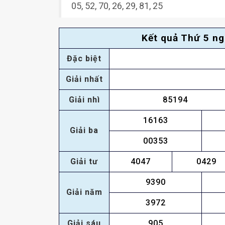
05
,
52
,
70
,
26
,
29
,
81
,
25
Kết quả Thứ 5 n
Đặc biệt
Giải nhất
Giải nhì
85194
16163
Giải ba
00353
Giải tư
4047
0429
9390
Giải năm
3972
Giải sáu
905