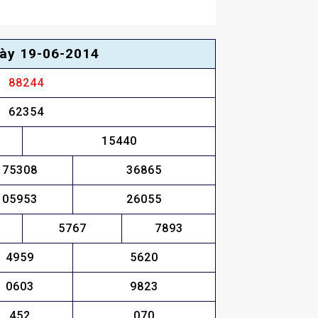
gày 19-06-2014
88244
62354
15440
75308
36865
05953
26055
5767
7893
4959
5620
0603
9823
452
070