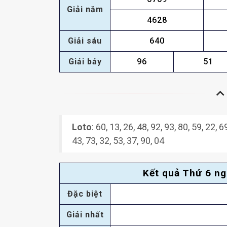
Giải năm
4628
Giải sáu
640
Giải bảy
96
51
Loto
:
60
,
13
,
26
,
48
,
92
,
93
,
80
,
59
,
22
,
6
43
,
73
,
32
,
53
,
37
,
90
,
04
Kết quả Thứ 6 n
Đặc biệt
Giải nhất