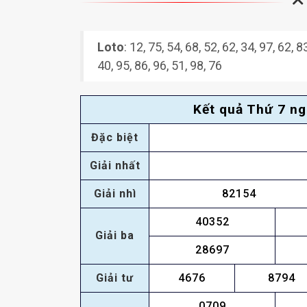
Loto
:
12
,
75
,
54
,
68
,
52
,
62
,
34
,
97
,
62
,
8
40
,
95
,
86
,
96
,
51
,
98
,
76
Kết quả Thứ 7 n
Đặc biệt
Giải nhất
Giải nhì
82154
40352
Giải ba
28697
Giải tư
4676
8794
0709