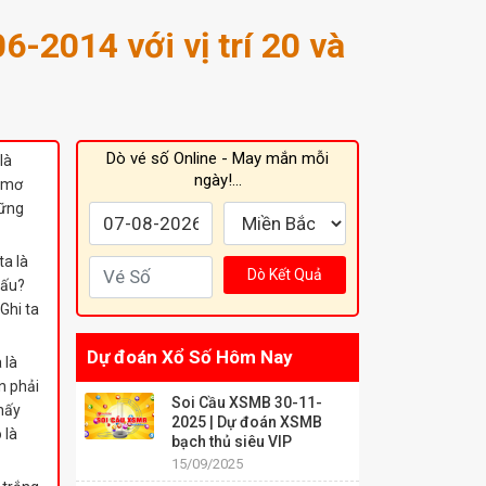
6-2014 với vị trí 20 và
Dò vé số Online - May mắn mỗi
là
ngày!...
 mơ
hững
ta là
Dò Kết Quả
xấu?
Ghi ta
Dự đoán Xổ Số Hôm Nay
 là
n phải
Soi Cầu XSMB 30-11-
hấy
2025 | Dự đoán XSMB
 là
bạch thủ siêu VIP
15/09/2025