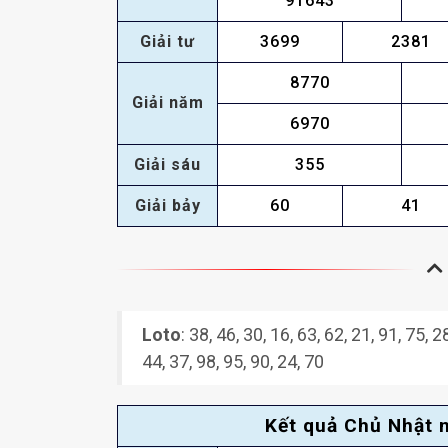
91643
Giải tư
3699
2381
8770
Giải năm
6970
Giải sáu
355
Giải bảy
60
41
Loto
:
38
,
46
,
30
,
16
,
63
,
62
,
21
,
91
,
75
,
2
44
,
37
,
98
,
95
,
90
,
24
,
70
Kết quả Chủ Nhật 