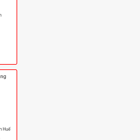
n
ung
n Huế
a