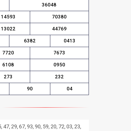
36048
14593
70380
13022
44769
6382
0413
7720
7673
6108
0950
273
232
90
04
5
,
47
,
29
,
67
,
93
,
90
,
59
,
20
,
72
,
03
,
23
,