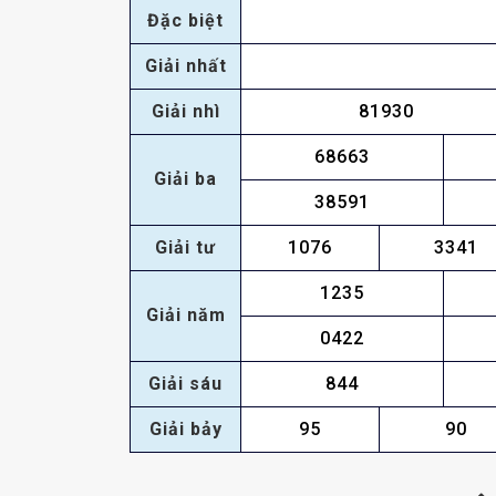
Đặc biệt
Giải nhất
Giải nhì
81930
68663
Giải ba
38591
Giải tư
1076
3341
1235
Giải năm
0422
Giải sáu
844
Giải bảy
95
90