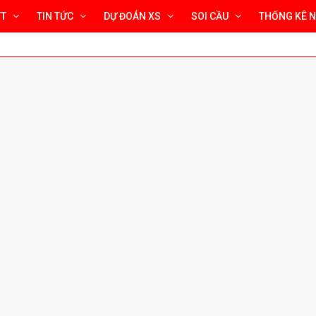
TT
TIN TỨC
DỰ ĐOÁN XS
SOI CẦU
THỐNG KÊ 