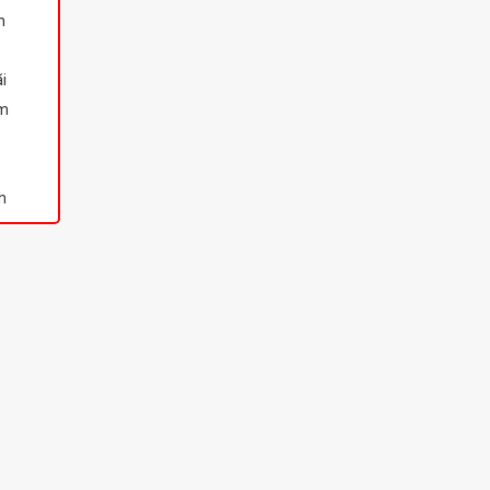
n
i
am
h