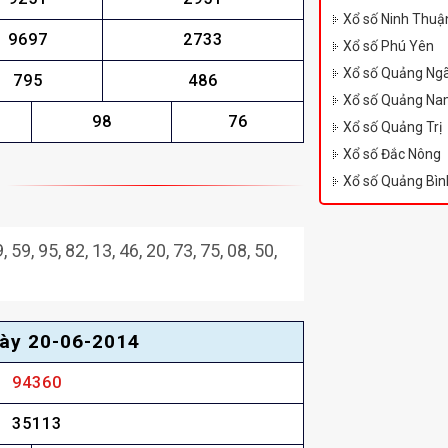
Xổ số Ninh Thuậ
9697
2733
Xổ số Phú Yên
Xổ số Quảng Ngã
795
486
Xổ số Quảng N
98
76
Xổ số Quảng Trị
Xổ số Đắc Nông
Xổ số Quảng Bìn
9
,
59
,
95
,
82
,
13
,
46
,
20
,
73
,
75
,
08
,
50
,
gày 20-06-2014
94360
35113