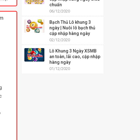
chuẩn
06/12/2020
am
Bạch Thủ Lô khung 3
ngày | Nuôi lô bạch thủ
cập nhập hàng ngày
02/12/2020
Lô Khung 3 Ngày XSMB
an toàn, lãi cao, cập nhập
hàng ngày
01/12/2020
g
c
p