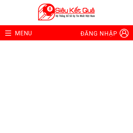
MENU
ĐĂNG NHẬP