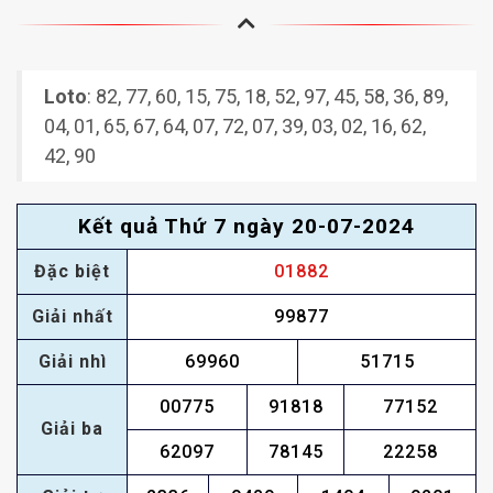
Loto
:
82
,
77
,
60
,
15
,
75
,
18
,
52
,
97
,
45
,
58
,
36
,
89
,
04
,
01
,
65
,
67
,
64
,
07
,
72
,
07
,
39
,
03
,
02
,
16
,
62
,
42
,
90
Kết quả Thứ 7 ngày 20-07-2024
Đặc biệt
01882
Giải nhất
99877
Giải nhì
69960
51715
00775
91818
77152
Giải ba
62097
78145
22258