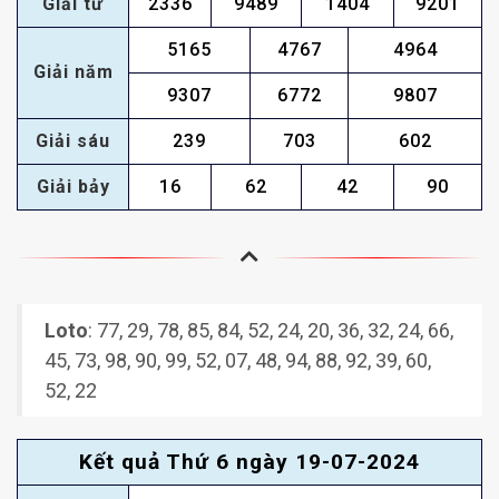
Giải tư
2336
9489
1404
9201
5165
4767
4964
Giải năm
9307
6772
9807
Giải sáu
239
703
602
Giải bảy
16
62
42
90
Loto
:
77
,
29
,
78
,
85
,
84
,
52
,
24
,
20
,
36
,
32
,
24
,
66
,
45
,
73
,
98
,
90
,
99
,
52
,
07
,
48
,
94
,
88
,
92
,
39
,
60
,
52
,
22
Kết quả Thứ 6 ngày 19-07-2024