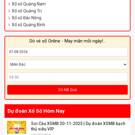
Xổ số Quảng Nam
Xổ số Quảng Trị
Xổ số Đắc Nông
Xổ số Quảng Bình
Dò vé số Online - May mắn mỗi ngày!...
Dò Kết Quả
Dự đoán Xổ Số Hôm Nay
Soi Cầu XSMB 30-11-2025 | Dự đoán XSMB bạch
thủ siêu VIP