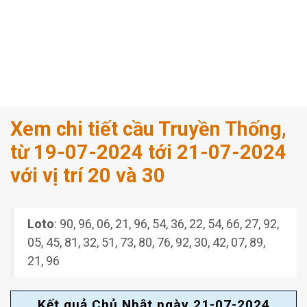
Xem chi tiết cầu Truyền Thống,
từ 19-07-2024 tới 21-07-2024
với vị trí 20 và 30
Loto
:
90
,
96
,
06
,
21
,
96
,
54
,
36
,
22
,
54
,
66
,
27
,
92
,
05
,
45
,
81
,
32
,
51
,
73
,
80
,
76
,
92
,
30
,
42
,
07
,
89
,
21
,
96
Kết quả Chủ Nhật ngày 21-07-2024