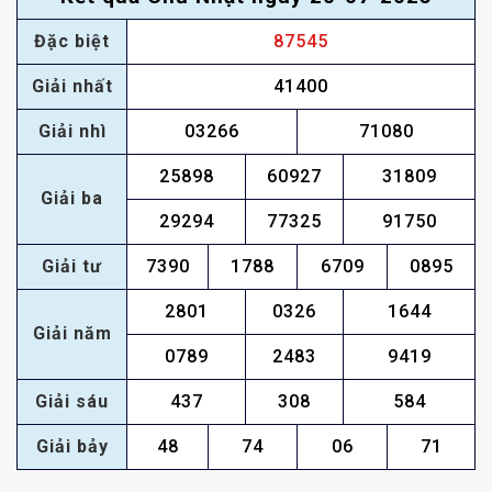
Đặc biệt
87545
Giải nhất
41400
Giải nhì
03266
71080
25898
60927
31809
Giải ba
29294
77325
91750
Giải tư
7390
1788
6709
0895
2801
0326
1644
Giải năm
0789
2483
9419
Giải sáu
437
308
584
Giải bảy
48
74
06
71