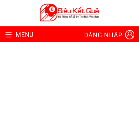
MENU
ĐĂNG NHẬP