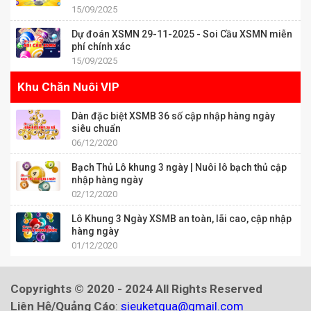
15/09/2025
Dự đoán XSMN 29-11-2025 - Soi Cầu XSMN miễn
phí chính xác
15/09/2025
Khu Chăn Nuôi VIP
Dàn đặc biệt XSMB 36 số cập nhập hàng ngày
siêu chuẩn
06/12/2020
Bạch Thủ Lô khung 3 ngày | Nuôi lô bạch thủ cập
nhập hàng ngày
02/12/2020
Lô Khung 3 Ngày XSMB an toàn, lãi cao, cập nhập
hàng ngày
01/12/2020
Copyrights © 2020 - 2024 All Rights Reserved
Liên Hệ/Quảng Cáo
:
sieuketqua@gmail.com