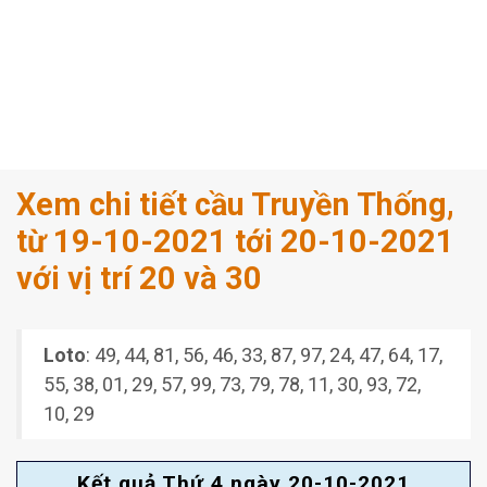
Xem chi tiết cầu Truyền Thống,
từ 19-10-2021 tới 20-10-2021
với vị trí 20 và 30
Loto
:
49
,
44
,
81
,
56
,
46
,
33
,
87
,
97
,
24
,
47
,
64
,
17
,
55
,
38
,
01
,
29
,
57
,
99
,
73
,
79
,
78
,
11
,
30
,
93
,
72
,
10
,
29
Kết quả Thứ 4 ngày 20-10-2021