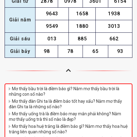
Giải tư
2878
0978
3601
6154
9643
1658
1938
Giải năm
9549
1880
3013
Giải sáu
013
885
662
Giải bảy
98
78
65
93
Mơ thấy bầu trời là điềm báo gì? Nằm mơ thấy bầu trời là
những con số nào?
Mơ thấy đàn Ghi ta là điềm báo tốt hay xấu? Nằm mơ thấy
đàn Ghi ta là những số nào?
Mơ thấy uống trà là điềm báo may mắn phải không? Nằm
mơ thấy uống trà thì số nào là đẹp?
Mơ thấy hoa huệ trắng là điềm báo gì? Nằm mơ thấy hoa huệ
trắng liên quan những số nào?