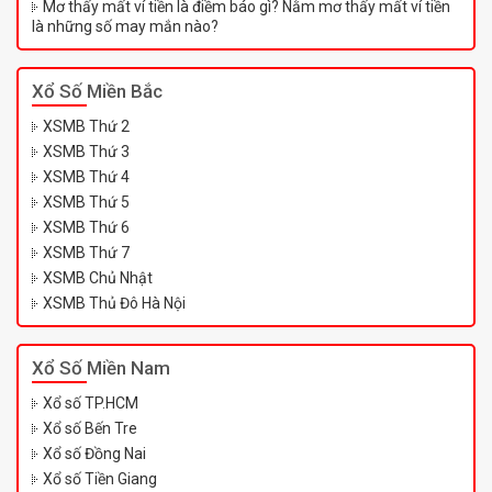
Mơ thấy mất ví tiền là điềm báo gì? Nằm mơ thấy mất ví tiền
là những số may mắn nào?
Xổ Số Miền Bắc
XSMB Thứ 2
XSMB Thứ 3
XSMB Thứ 4
XSMB Thứ 5
XSMB Thứ 6
XSMB Thứ 7
XSMB Chủ Nhật
XSMB Thủ Đô Hà Nội
Xổ Số Miền Nam
Xổ số TP.HCM
Xổ số Bến Tre
Xổ số Đồng Nai
Xổ số Tiền Giang