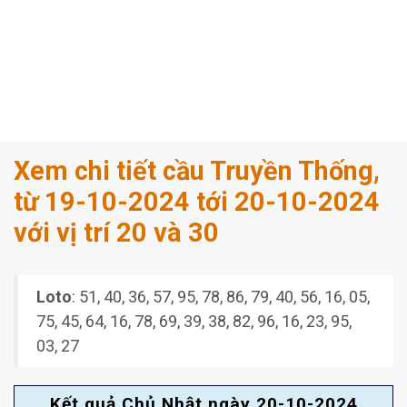
Xem chi tiết cầu Truyền Thống,
từ 19-10-2024 tới 20-10-2024
với vị trí 20 và 30
Loto
:
51
,
40
,
36
,
57
,
95
,
78
,
86
,
79
,
40
,
56
,
16
,
05
,
75
,
45
,
64
,
16
,
78
,
69
,
39
,
38
,
82
,
96
,
16
,
23
,
95
,
03
,
27
Kết quả Chủ Nhật ngày 20-10-2024