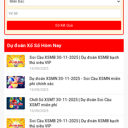
Dò Kết Quả
Dự đoán Xổ Số Hôm Nay
Soi Cầu XSMB 30-11-2025 | Dự đoán XSMB bạch
thủ siêu VIP
15/09/2025
Dự đoán XSMN 30-11-2025 - Soi Cầu XSMN miễn
phí chính xác
15/09/2025
Chốt Số XSMT 30-11-2025 | Dự đoán Soi Cầu
XSMT miễn phí
15/09/2025
Soi Cầu XSMB 29-11-2025 | Dự đoán XSMB bạch
thủ siêu VIP