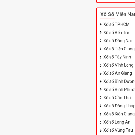
Xổ Số Miền N
Xổ số TP.HCM
Xổ số Bến Tre
Xổ số Đồng Nai
Xổ số Tiền Giang
Xổ số Tây Ninh
Xổ số Vĩnh Long
Xổ số An Giang
Xổ số Bình Dươn
Xổ số Bình Phướ
Xổ số Cần Thơ
Xổ số Đồng Thá
Xổ số Kiên Giang
Xổ số Long An
Xổ số Vũng Tàu