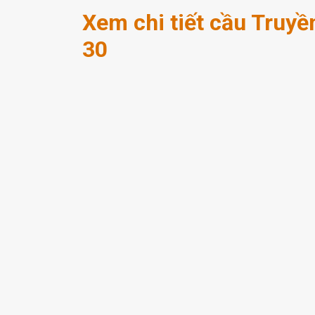
Xem chi tiết cầu Truyề
30