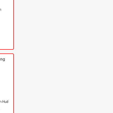
n
ung
n Huế
a