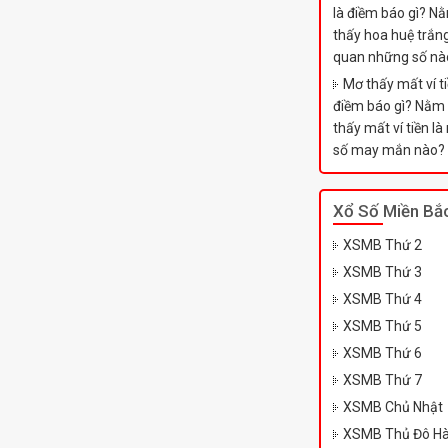
là điềm báo gì? 
thấy hoa huệ trắng
quan những số nà
Mơ thấy mất ví ti
điềm báo gì? Nằm
thấy mất ví tiền l
số may mắn nào?
Xổ Số Miền Bắ
XSMB Thứ 2
XSMB Thứ 3
XSMB Thứ 4
XSMB Thứ 5
XSMB Thứ 6
XSMB Thứ 7
XSMB Chủ Nhật
XSMB Thủ Đô Hà