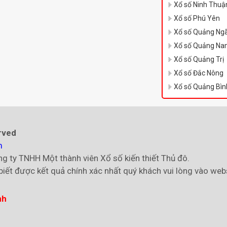
Xổ số Ninh Thuậ
Xổ số Phú Yên
Xổ số Quảng Ngã
Xổ số Quảng N
Xổ số Quảng Trị
Xổ số Đắc Nông
Xổ số Quảng Bìn
rved
m
g ty TNHH Một thành viên Xổ số kiến thiết Thủ đô.
biết được kết quả chính xác nhất quý khách vui lòng vào web
nh