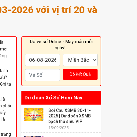
3-2026 với vị trí 20 và
Dò vé số Online - May mắn mỗi
là
ngày!...
 mơ
hững
ta là
Dò Kết Quả
xấu?
Ghi ta
Dự đoán Xổ Số Hôm Nay
 là
n phải
Soi Cầu XSMB 30-11-
hấy
2025 | Dự đoán XSMB
 là
bạch thủ siêu VIP
15/09/2025
 trắng