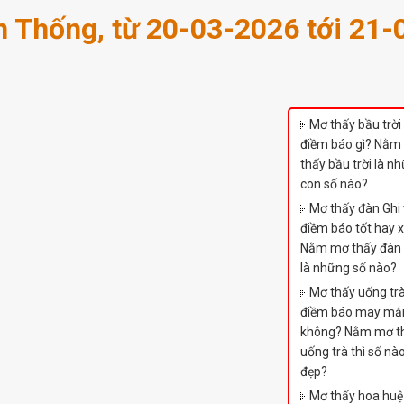
n Thống, từ 20-03-2026 tới 21-0
Mơ thấy bầu trời 
điềm báo gì? Nằm
thấy bầu trời là n
con số nào?
Mơ thấy đàn Ghi 
điềm báo tốt hay 
Nằm mơ thấy đàn 
là những số nào?
Mơ thấy uống trà
điềm báo may mắ
không? Nằm mơ t
uống trà thì số nào
đẹp?
Mơ thấy hoa huệ