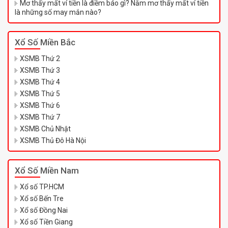
Mơ thấy mất ví tiền là điềm báo gì? Nằm mơ thấy mất ví tiền
là những số may mắn nào?
Xổ Số Miền Bắc
XSMB Thứ 2
XSMB Thứ 3
XSMB Thứ 4
XSMB Thứ 5
XSMB Thứ 6
XSMB Thứ 7
XSMB Chủ Nhật
XSMB Thủ Đô Hà Nội
Xổ Số Miền Nam
Xổ số TP.HCM
Xổ số Bến Tre
Xổ số Đồng Nai
Xổ số Tiền Giang