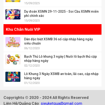
15/09/2025
Dự đoán XSMN 29-11-2025 - Soi Cầu XSMN miễn
phí chính xác
15/09/2025
Khu Chăn Nuôi VIP
Dàn đặc biệt XSMB 36 số cập nhập hàng ngày
siêu chuẩn
06/12/2020
Bạch Thủ Lô khung 3 ngày | Nuôi lô bạch thủ cập
nhập hàng ngày
02/12/2020
Lô Khung 3 Ngày XSMB an toàn, lãi cao, cập nhập
hàng ngày
01/12/2020
Copyrights © 2020 - 2024 All Rights Reserved
Liên Hệ/Quảng Cáo
:
sieuketqua@gmail.com