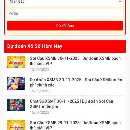
Dò Kết Quả
Dự đoán Xổ Số Hôm Nay
Soi Cầu XSMB 30-11-2025 | Dự đoán XSMB bạch
thủ siêu VIP
15/09/2025
Dự đoán XSMN 30-11-2025 - Soi Cầu XSMN miễn
phí chính xác
15/09/2025
Chốt Số XSMT 30-11-2025 | Dự đoán Soi Cầu
XSMT miễn phí
15/09/2025
Soi Cầu XSMB 29-11-2025 | Dự đoán XSMB bạch
thủ siêu VIP